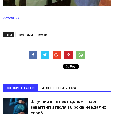
Источник
ТЕГИ
проблемы
юмор
СХОЖИЕ СТАТЬИ
БОЛЬШЕ ОТ АВТОРА
Штучний інтелект допоміг парі
завагітніти після 18 років невдалих
спроб