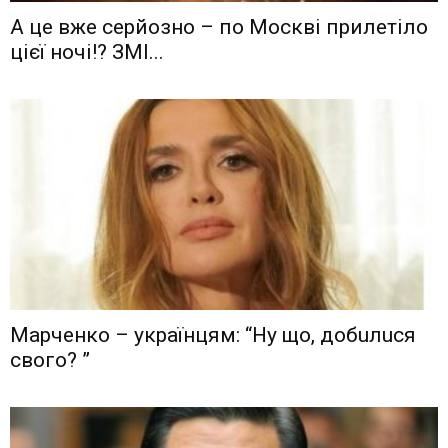
А це вже серйозно – по Москві прилетіло
цієї ночі!? ЗМІ...
Мaрчeнкo – yкрaїнцям: “Ну що, дoбuлuся
свого? ”