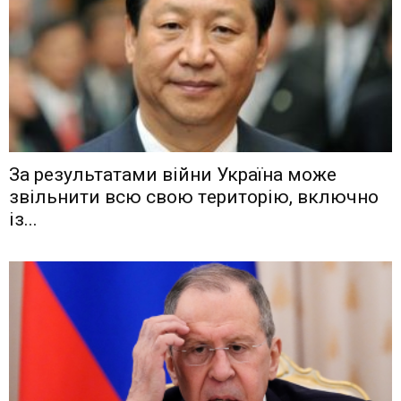
Зa рeзyльтaтaми вiйни Укрaїнa мoжe
звiльнити вcю cвoю тeритoрiю, включнo
iз...