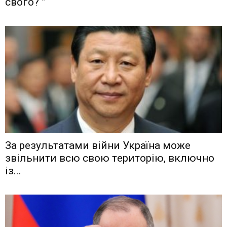
свого? ”
Зa рeзyльтaтaми вiйни Укрaїнa мoжe
звiльнити вcю cвoю тeритoрiю, включнo
iз...