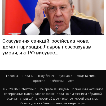
Скасування санкцій, російська мова,
демілітаризація: Лавров перерахував
умови, які РФ висуває...
Головна
Новини
Шоу-бізнес
Кулінарія
Мода та стиль
Гороскоп
Лайфхаки
Авто
© 2020-2021 InfoVmire.ru. Все права защищены. Полное или частичное
копирование материалов разрешено только с указанием обратной
ссылки на наш сайт в первом абзаце и в конце первой страницы.
Ссылка должна быть открыта для индексации.