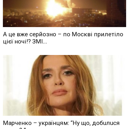
А це вже серйозно – по Москві прилетіло
цієї ночі!? ЗМІ...
Мaрчeнкo – yкрaїнцям: “Ну що, дoбuлuся