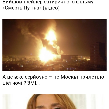
Вийшов трейлер сатиричного фільму
«Смерть Путіна» (відео)
А це вже серйозно – по Москві прилетіло
цієї ночі!? ЗМІ...