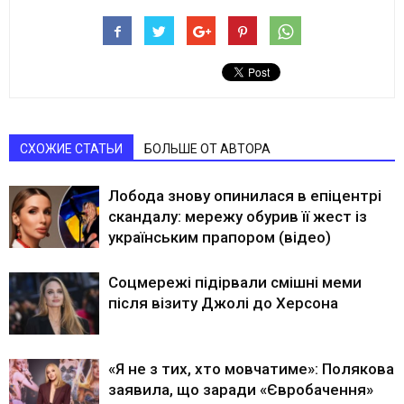
СХОЖИЕ СТАТЬИ
БОЛЬШЕ ОТ АВТОРА
Лобода знову опинилася в епіцентрі
скандалу: мережу обурив її жест із
українським прапором (відео)
Соцмережі підірвали смішні меми
після візиту Джолі до Херсона
«Я не з тих, хто мовчатиме»: Полякова
заявила, що заради «Євробачення»