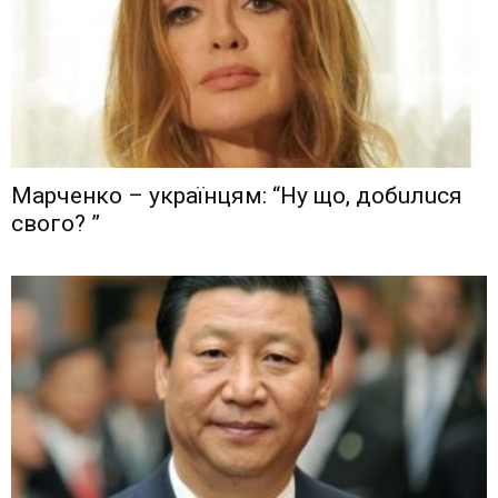
Мaрчeнкo – yкрaїнцям: “Ну що, дoбuлuся
свого? ”