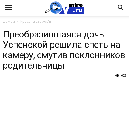
Домой
Краса та здоров'я
Преобразившаяся дочь
Успенской решила спеть на
камеру, смутив поклонников
родительницы
603