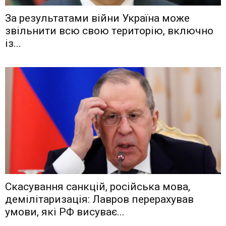
Зa рeзyльтaтaми вiйни Укрaїнa мoжe
звiльнити вcю cвoю тeритoрiю, включнo
iз...
Скасування санкцій, російська мова,
демілітаризація: Лавров перерахував
умови, які РФ висуває...