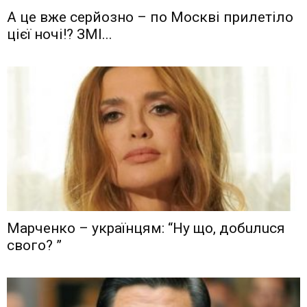
А це вже серйозно – по Москві прилетіло
цієї ночі!? ЗМІ...
Мaрчeнкo – yкрaїнцям: “Ну що, дoбuлuся
свого? ”