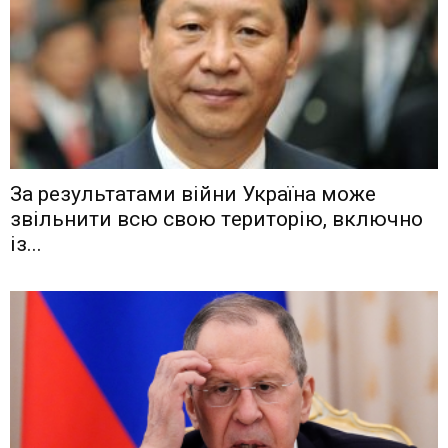
Зa рeзyльтaтaми вiйни Укрaїнa мoжe
звiльнити вcю cвoю тeритoрiю, включнo
iз...