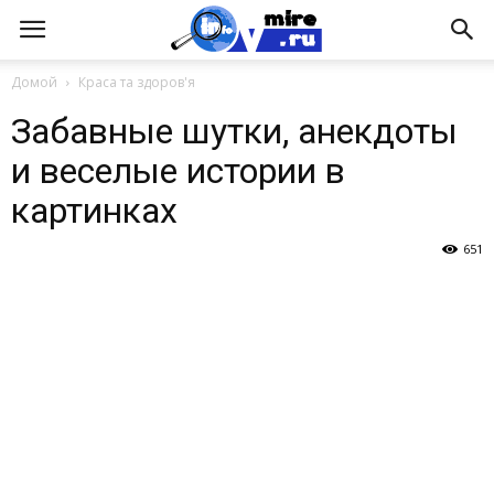
Домой
Краса та здоров'я
Забавные шутки, анекдоты
и веселые истории в
картинках
651