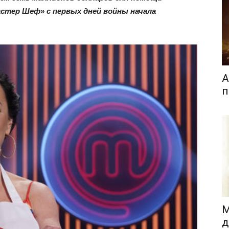
стер Шеф» с первых дней войны начала
А
п
М
д