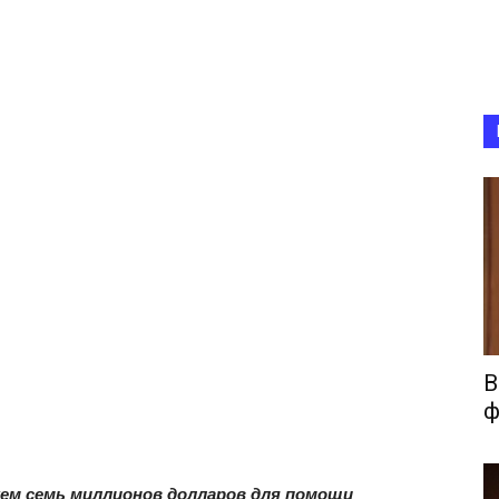
В
ф
жем семь миллионов долларов для помощи