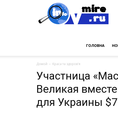
Нов
ГОЛОВНА
НО
Домой
Краса та здоров'я
Участница «Мас
Великая вместе
для Украины $7