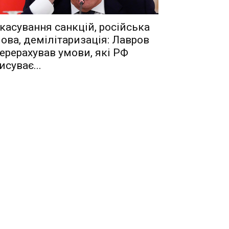
касування санкцій, російська
ова, демілітаризація: Лавров
ерерахував умови, які РФ
исуває...