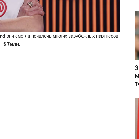
und
они смогли привлечь многих зарубежных партнеров
 —
$ 7млн.
З
м
т