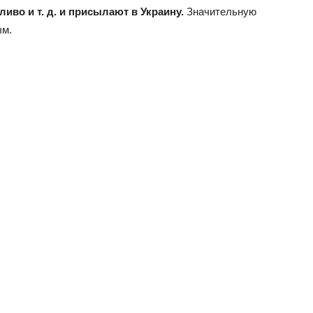
во и т. д. и присылают в Украину.
Значительную
ым.