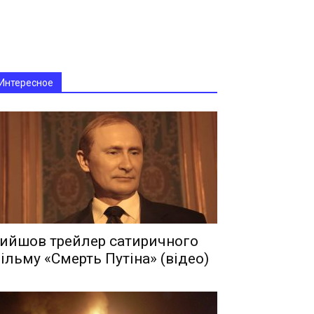
Интересное
ийшов трейлер сатиричного
ільму «Смерть Путіна» (відео)