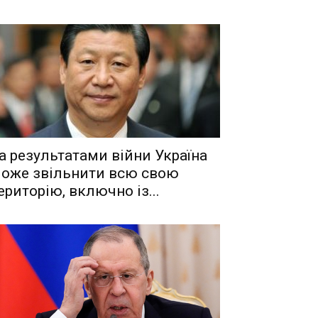
a рeзyльтaтaми вiйни Укрaїнa
oжe звiльнити вcю cвoю
eритoрiю, включнo iз...