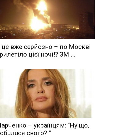
 це вже серйозно – по Москві
рилетіло цієї ночі!? ЗМІ...
aрчeнкo – yкрaїнцям: “Ну що,
oбuлuся свого? ”