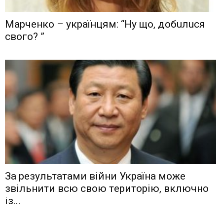
Мaрчeнкo – yкрaїнцям: “Ну що, дoбuлuся
свого? ”
Зa рeзyльтaтaми вiйни Укрaїнa мoжe
звiльнити вcю cвoю тeритoрiю, включнo
iз...