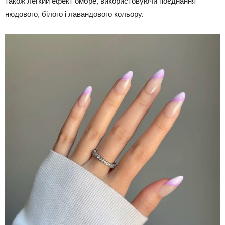
також легкий ефект омбре, використовуючи поєднання
нюдового, білого і лавандового кольору.