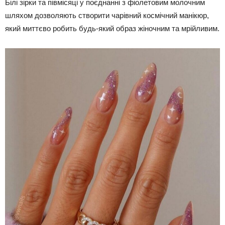
Білі зірки та півмісяці у поєднанні з фіолетовим молочним
шляхом дозволяють створити чарівний космічний манікюр,
який миттєво робить будь-який образ жіночним та мрійливим.