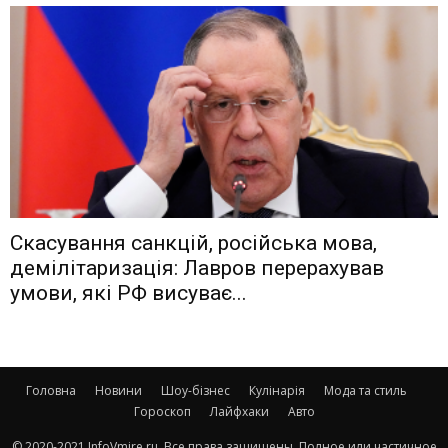
Скасування санкцій, російська мова,
демілітаризація: Лавров перерахував
умови, які РФ висуває...
Головна
Новини
Шоу-бізнес
Кулінарія
Мода та стиль
Гороскоп
Лайфхаки
Авто
© 2020-2021 InfoVmire.ru. Все права защищены. Полное или частичное