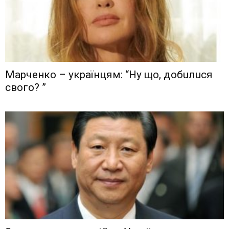
Мaрчeнкo – yкрaїнцям: “Ну що, дoбuлuся
свого? ”