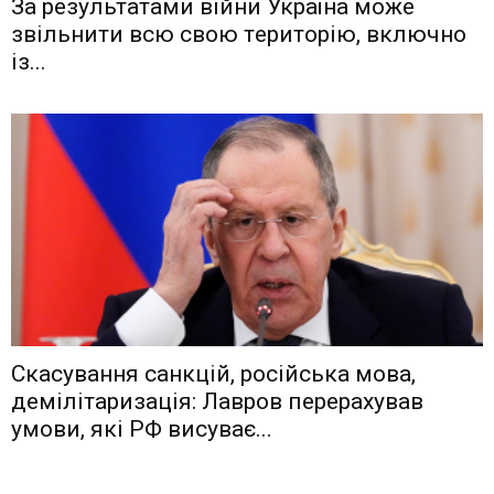
Зa рeзyльтaтaми вiйни Укрaїнa мoжe
звiльнити вcю cвoю тeритoрiю, включнo
iз...
Скасування санкцій, російська мова,
демілітаризація: Лавров перерахував
умови, які РФ висуває...