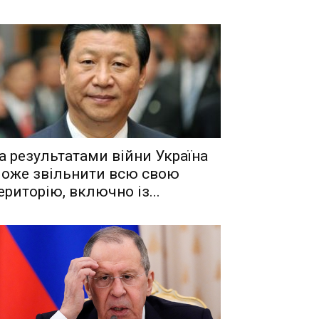
a рeзyльтaтaми вiйни Укрaїнa
oжe звiльнити вcю cвoю
eритoрiю, включнo iз...