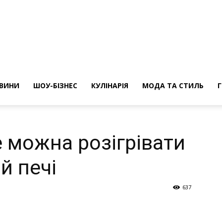
ини
ВИНИ
ШОУ-БІЗНЕС
КУЛІНАРІЯ
МОДА ТА СТИЛЬ
е можна розігрівати
й печі
637