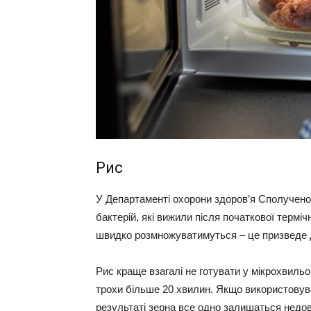
Рис
У Департаменті охорони здоров’я Сполученог
бактерій, які вижили після початкової терміч
швидко розмножуватимуться – це призведе 
Рис краще взагалі не готувати у мікрохвильо
трохи більше 20 хвилин. Якщо використовува
результаті зерна все одно залишаться недо