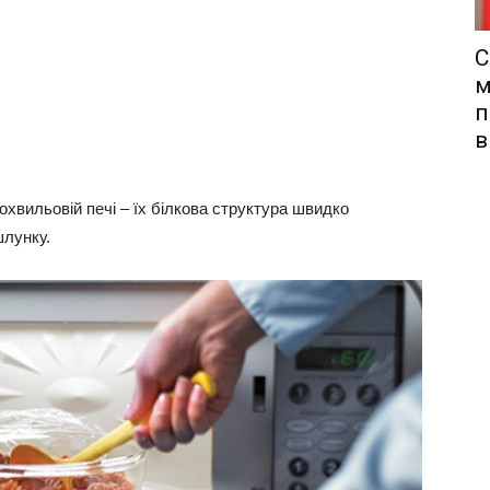
С
м
п
в
рохвильовій печі – їх білкова структура швидко
шлунку.