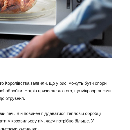
о Королівства заявили, що у рисі можуть бути спори
ної обробки. Нагрів призведе до того, що мікроорганізми
до отруєння.
вій печі. Він повинен піддаватися тепловій обробці
ти мікрохвильову піч, часу потрібно більше. У
вареними усередині.