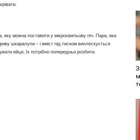
грівати.
, яку можна поставити у мікрохвильову піч. Пара, яка
риву шкаралупи – і вміст під тиском виплескується
увати яйця, їх потрібно попередньо розбити.
З
м
т