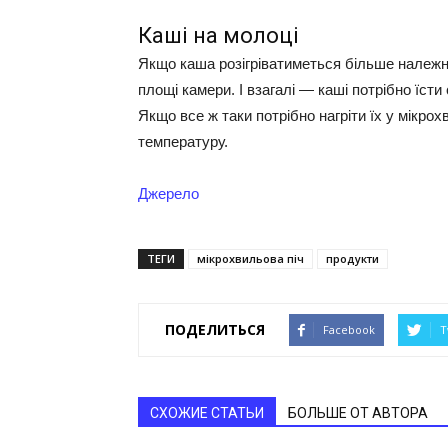
Каші на молоці
Якщо каша розігріватиметься більше належног
площі камери. І взагалі — каші потрібно їсти
Якщо все ж таки потрібно нагріти їх у мікрох
температуру.
Джерело
ТЕГИ
мікрохвильова піч
продукти
ПОДЕЛИТЬСЯ
Facebook
T
СХОЖИЕ СТАТЬИ
БОЛЬШЕ ОТ АВТОРА