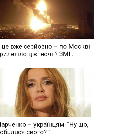
 це вже серйозно – по Москві
рилетіло цієї ночі!? ЗМІ...
aрчeнкo – yкрaїнцям: “Ну що,
oбuлuся свого? ”