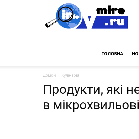
Нов
ГОЛОВНА
НО
Домой
Кулінарія
Продукти, які н
в мікрохвильові