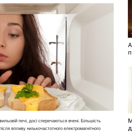
А
п
М
хвильовій печі, досі сперечаються вчені. Більшість
д
після впливу низькочастотного електромагнітного