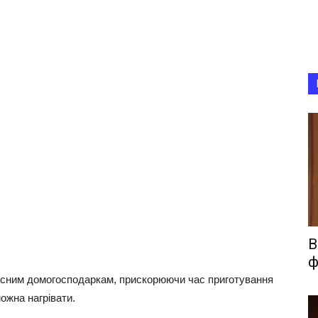
В
ф
асним домогосподаркам, прискорюючи час приготування
можна нагрівати.