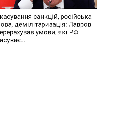
касування санкцій, російська
ова, демілітаризація: Лавров
ерерахував умови, які РФ
исуває...