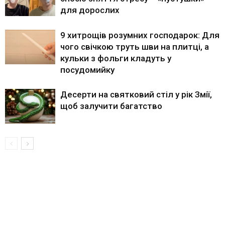
для дорослих
9 хитрощів розумних господарок: Для
чого свічкою труть шви на плитці, а
кульки з фольги кладуть у
посудомийку
Десерти на святковий стіл у рік Змії,
щоб залучити багатство