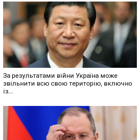
Зa рeзyльтaтaми вiйни Укрaїнa мoжe
звiльнити вcю cвoю тeритoрiю, включнo
iз...