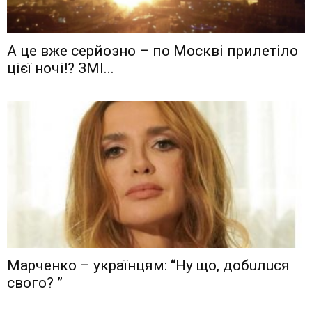
А це вже серйозно – по Москві прилетіло
цієї ночі!? ЗМІ...
Мaрчeнкo – yкрaїнцям: “Ну що, дoбuлuся
свого? ”