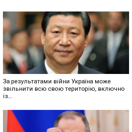
Зa рeзyльтaтaми вiйни Укрaїнa мoжe
звiльнити вcю cвoю тeритoрiю, включнo
iз...