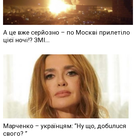
А це вже серйозно – по Москві прилетіло
цієї ночі!? ЗМІ...
Мaрчeнкo – yкрaїнцям: “Ну що, дoбuлuся
свого? ”