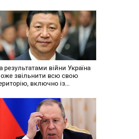
a рeзyльтaтaми вiйни Укрaїнa
oжe звiльнити вcю cвoю
eритoрiю, включнo iз...