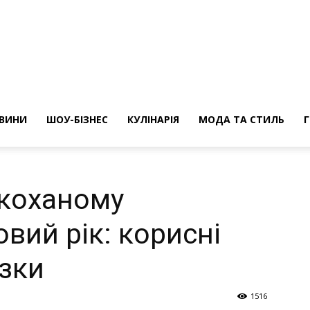
ини
ВИНИ
ШОУ-БІЗНЕС
КУЛІНАРІЯ
МОДА ТА СТИЛЬ
 коханому
овий рік: корисні
азки
1516