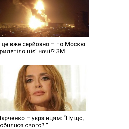
 це вже серйозно – по Москві
рилетіло цієї ночі!? ЗМІ...
aрчeнкo – yкрaїнцям: “Ну що,
oбuлuся свого? ”