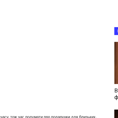
В
ф
часу, тож час подумати про подарунки для близьких.