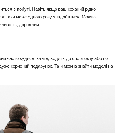
иться в побуті. Навіть якщо ваш коханий рідко
е ж таки може одного разу знадобитися. Можна
жливість, дорожчий.
який часто кудись їздить, ходить до спортзалу або по
 дуже корисний подарунок. Та й можна знайти моделі на