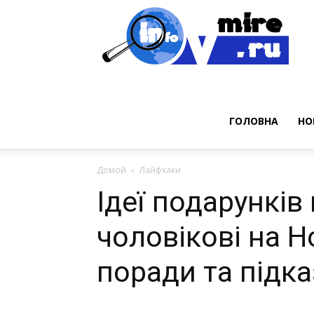
Нов
ГОЛОВНА
НО
Домой
Лайфхаки
Ідеї подарунків
чоловікові на Н
поради та підк