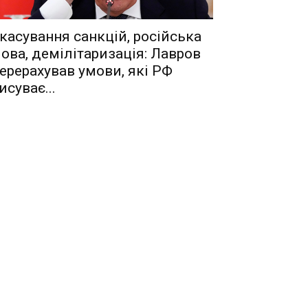
касування санкцій, російська
ова, демілітаризація: Лавров
ерерахував умови, які РФ
исуває...