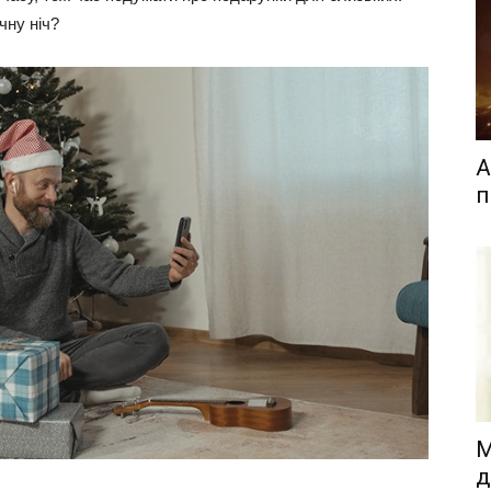
чну ніч?
А
п
М
д