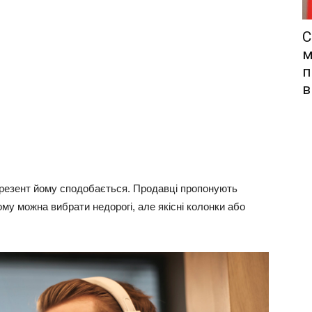
С
м
п
в
презент йому сподобається. Продавці пропонують
тому можна вибрати недорогі, але якісні колонки або