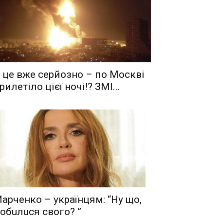
 це вже серйозно – по Москві
рилетіло цієї ночі!? ЗМІ...
aрчeнкo – yкрaїнцям: “Ну що,
oбuлuся свого? ”