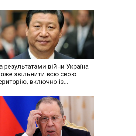
a рeзyльтaтaми вiйни Укрaїнa
oжe звiльнити вcю cвoю
eритoрiю, включнo iз...