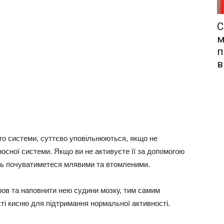
С
м
п
в
його системи, суттєво уповільнюються, якщо не
носної системи. Якщо ви не активуєте її за допомогою
ень почуватиметеся млявими та втомленими.
кров та наповнити нею судини мозку, тим самим
ті кисню для підтримання нормальної активності.