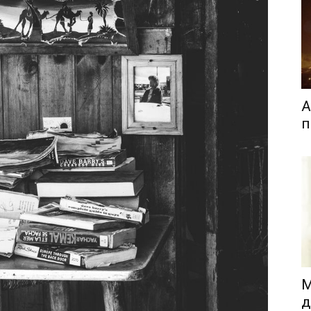
А
п
М
д