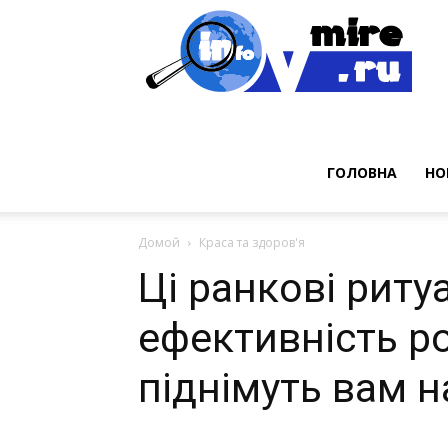
Нов
ГОЛОВНА
НО
Домой
Краса та здоров'я
Ці ранкові риту
ефективність р
піднімуть вам н