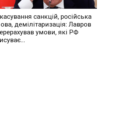
касування санкцій, російська
ова, демілітаризація: Лавров
ерерахував умови, які РФ
исуває...