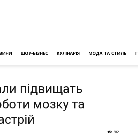
ини
ВИНИ
ШОУ-БІЗНЕС
КУЛІНАРІЯ
МОДА ТА СТИЛЬ
али підвищать
оботи мозку та
астрій
502