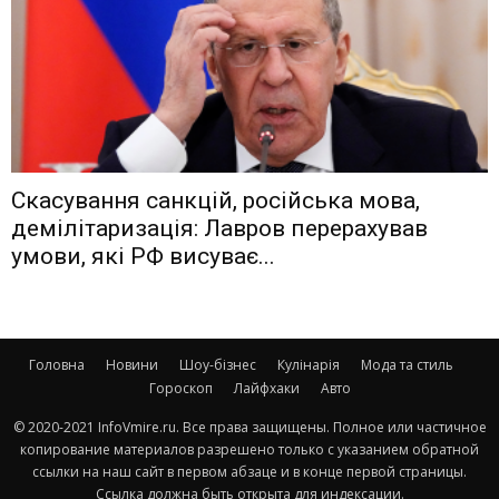
Скасування санкцій, російська мова,
демілітаризація: Лавров перерахував
умови, які РФ висуває...
Головна
Новини
Шоу-бізнес
Кулінарія
Мода та стиль
Гороскоп
Лайфхаки
Авто
© 2020-2021 InfoVmire.ru. Все права защищены. Полное или частичное
копирование материалов разрешено только с указанием обратной
ссылки на наш сайт в первом абзаце и в конце первой страницы.
Ссылка должна быть открыта для индексации.