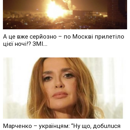
А це вже серйозно – по Москві прилетіло
цієї ночі!? ЗМІ...
Мaрчeнкo – yкрaїнцям: “Ну що, дoбuлuся