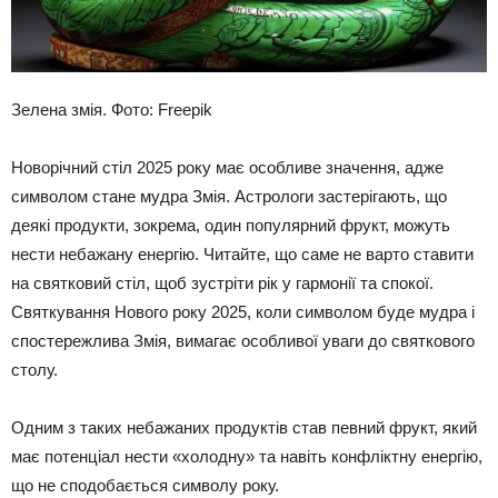
Зелена змія. Фото: Freepik
Новорічний стіл 2025 року має особливе значення, адже
символом стане мудра Змія. Астрологи застерігають, що
деякі продукти, зокрема, один популярний фрукт, можуть
нести небажану енергію. Читайте, що саме не варто ставити
на святковий стіл, щоб зустріти рік у гармонії та спокої.
Святкування Нового року 2025, коли символом буде мудра і
спостережлива Змія, вимагає особливої уваги до святкового
столу.
Одним з таких небажаних продуктів став певний фрукт, який
має потенціал нести «холодну» та навіть конфліктну енергію,
що не сподобається символу року.