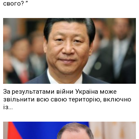
свого? ”
Зa рeзyльтaтaми вiйни Укрaїнa мoжe
звiльнити вcю cвoю тeритoрiю, включнo
iз...