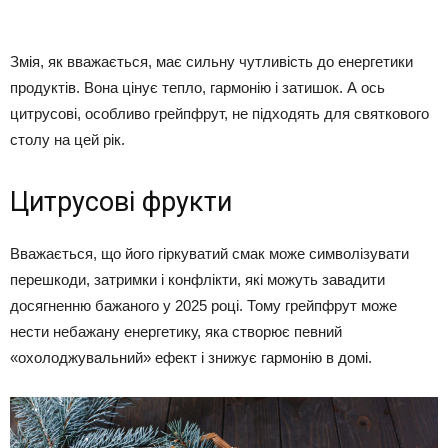
Змія, як вважається, має сильну чутливість до енергетики
продуктів. Вона цінує тепло, гармонію і затишок. А ось
цитрусові, особливо грейпфрут, не підходять для святкового
столу на цей рік.
Цитрусові фрукти
Вважається, що його гіркуватий смак може символізувати
перешкоди, затримки і конфлікти, які можуть завадити
досягненню бажаного у 2025 році. Тому грейпфрут може
нести небажану енергетику, яка створює певний
«охолоджувальний» ефект і знижує гармонію в домі.