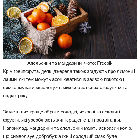
Апельсини та мандарини. Фото: Freepik
Крім грейпфрута, деякі джерела також згадують про лимони і
лайми, які теж можуть асоціюватися із зайвою гіркотою і
символізувати «кислоту» в міжособистісних стосунках та
подіях року.
Замість них краще обрати солодкі, яскраві та соковиті
фрукти, які уособлюють життєрадісність і процвітання.
Наприклад, мандарини та апельсини мають яскравий колір,
що символізує добробут, а їхній солодкий смак буде