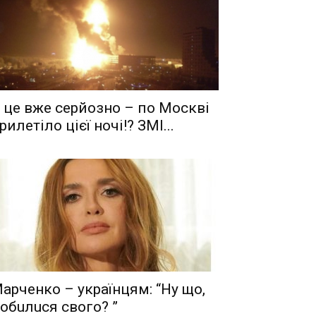
 це вже серйозно – по Москві
рилетіло цієї ночі!? ЗМІ...
aрчeнкo – yкрaїнцям: “Ну що,
oбuлuся свого? ”