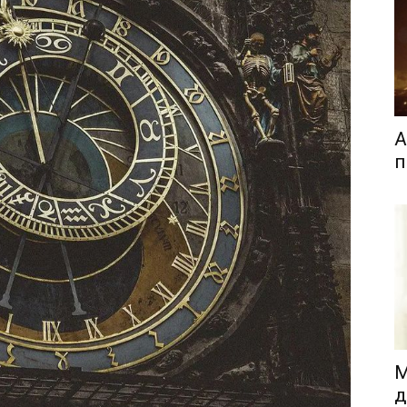
А
п
М
д