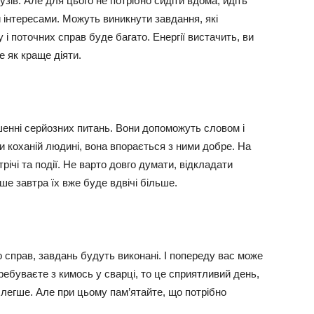
узів. Але для цього не потрібно сидіти вдома, йдіть
 інтересами. Можуть виникнути завдання, які
і поточних справ буде багато. Енергії вистачить, ви
е як краще діяти.
шенні серйозних питань. Вони допоможуть словом і
и коханій людині, вона впорається з ними добре. На
річі та події. Не варто довго думати, відкладати
кше завтра їх вже буде вдвічі більше.
 справ, завдань будуть виконані. І попереду вас може
ребуваєте з кимось у сварці, то це сприятливий день,
легше. Але при цьому пам’ятайте, що потрібно