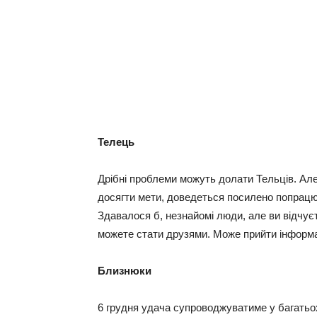
Телець
Дрібні проблеми можуть долати Тельців. Ал
досягти мети, доведеться посилено попрац
Здавалося б, незнайомі люди, але ви відчуєте
можете стати друзями. Може прийти інформац
Близнюки
6 грудня удача супроводжуватиме у багатьох