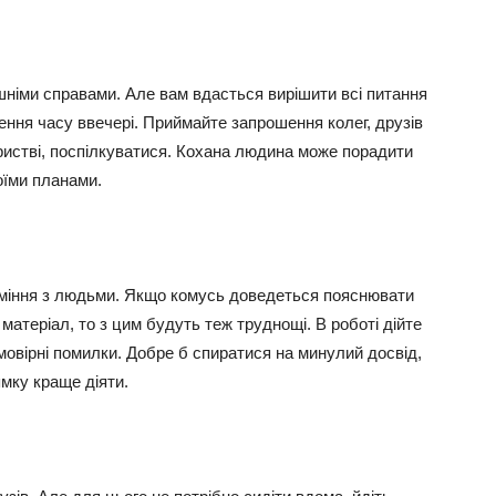
німи справами. Але вам вдасться вирішити всі питання
ення часу ввечері. Приймайте запрошення колег, друзів
ристві, поспілкуватися. Кохана людина може порадити
оїми планами.
уміння з людьми. Якщо комусь доведеться пояснювати
матеріал, то з цим будуть теж труднощі. В роботі дійте
мовірні помилки. Добре б спиратися на минулий досвід,
ямку краще діяти.