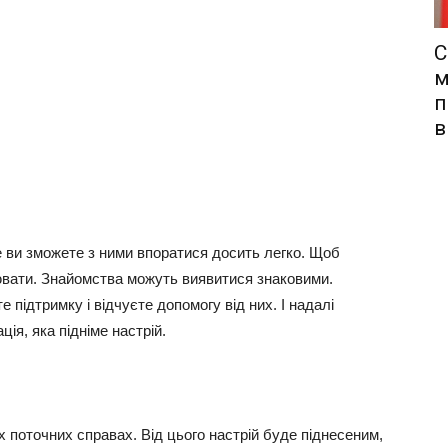
С
м
п
в
е ви зможете з ними впоратися досить легко. Щоб
ювати. Знайомства можуть виявитися знаковими.
 підтримку і відчуєте допомогу від них. І надалі
ія, яка підніме настрій.
 поточних справах. Від цього настрій буде піднесеним,