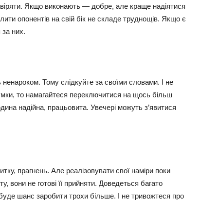
овіряти. Якщо виконають — добре, але краще надіятися
лити опонентів на свій бік не складе труднощів. Якщо є
 за них.
 ненароком. Тому слідкуйте за своїми словами. І не
умки, то намагайтеся переключитися на щось більш
юдина надійна, працьовита. Увечері можуть з’явитися
итку, прагнень. Але реалізовувати свої наміри поки
у, вони не готові її прийняти. Доведеться багато
 буде шанс заробити трохи більше. І не тривожтеся про