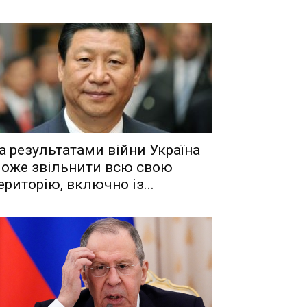
a рeзyльтaтaми вiйни Укрaїнa
oжe звiльнити вcю cвoю
eритoрiю, включнo iз...