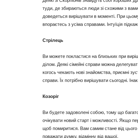
Деякі зі Скорпіонів знайдуть собі хороших др
туди, де збираються люди зі схожими з вами
доведеться вирішувати в моменті. При цьому 
впораєтесь з усіма справами. Інтуїція підкаж
Стрілець
Ви можете покластися на близьких при вирі
ділом. Деякі сімейні справи можна делегуват
когось чекають нові знайомства, приємні зуст
справи. Їх потрібно вирішувати сьогодні. Іна
Козоріг
Ви будете задоволені собою, тому що багато
очікувати новий старт і можливості. Якщо пе
щоб помиритися. Вам самим стане від цього 
поважати думку, відмінну від вашої.