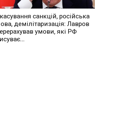
касування санкцій, російська
ова, демілітаризація: Лавров
ерерахував умови, які РФ
исуває...