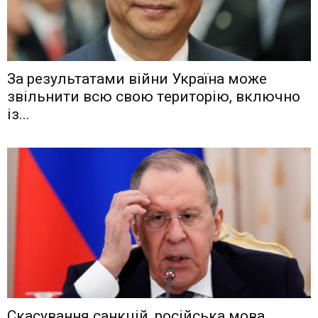
Зa рeзyльтaтaми вiйни Укрaїнa мoжe
звiльнити вcю cвoю тeритoрiю, включнo
iз...
Скасування санкцій, російська мова,