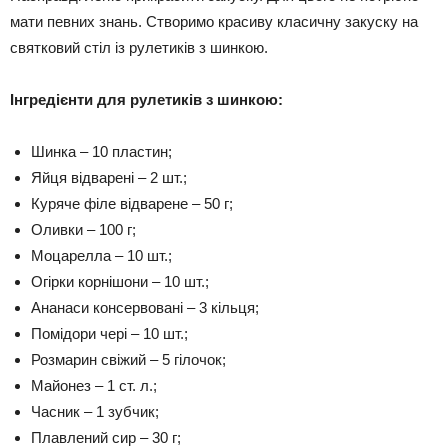
мати певних знань. Створимо красиву класичну закуску на
святковий стіл із рулетиків з шинкою.
Інгредієнти для рулетиків з шинкою:
Шинка – 10 пластин;
Яйця відварені – 2 шт.;
Куряче філе відварене – 50 г;
Оливки – 100 г;
Моцарелла – 10 шт.;
Огірки корнішони – 10 шт.;
Ананаси консервовані – 3 кільця;
Помідори чері – 10 шт.;
Розмарин свіжий – 5 гілочок;
Майонез – 1 ст. л.;
Часник – 1 зубчик;
Плавлений сир – 30 г;