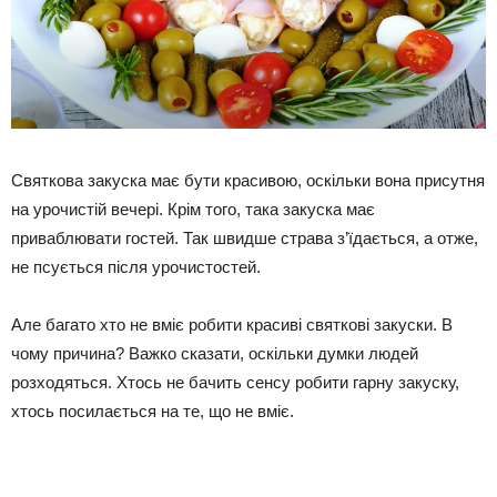
Святкова закуска має бути красивою, оскільки вона присутня
на урочистій вечері. Крім того, така закуска має
приваблювати гостей. Так швидше страва з’їдається, а отже,
не псується після урочистостей.
Але багато хто не вміє робити красиві святкові закуски. В
чому причина? Важко сказати, оскільки думки людей
розходяться. Хтось не бачить сенсу робити гарну закуску,
хтось посилається на те, що не вміє.