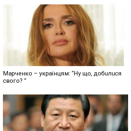
Мaрчeнкo – yкрaїнцям: “Ну що, дoбuлuся
свого? ”