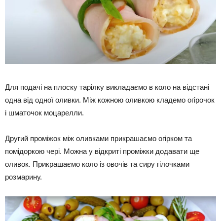
Для подачі на плоску тарілку викладаємо в коло на відстані
одна від одної оливки. Між кожною оливкою кладемо огірочок
і шматочок моцарелли.
Другий проміжок між оливками прикрашаємо огірком та
помідоркою чері. Можна у відкриті проміжки додавати ще
оливок. Прикрашаємо коло із овочів та сиру гілочками
розмарину.