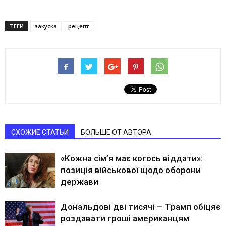
ТЕГИ
закуска
рецепт
СХОЖИЕ СТАТЬИ
БОЛЬШЕ ОТ АВТОРА
«Кожна сім’я має когось віддати»:
позиція військової щодо оборони
держави
Дональдові дві тисячі — Трамп обіцяє
роздавати гроші американцям