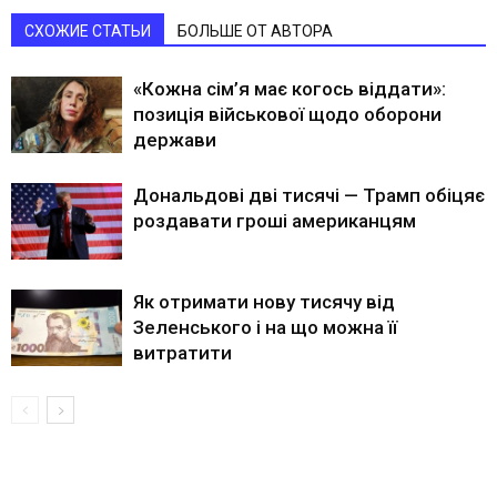
СХОЖИЕ СТАТЬИ
БОЛЬШЕ ОТ АВТОРА
«Кожна сім’я має когось віддати»:
позиція військової щодо оборони
держави
Дональдові дві тисячі — Трамп обіцяє
роздавати гроші американцям
Як отримати нову тисячу від
Зеленського і на що можна її
витратити