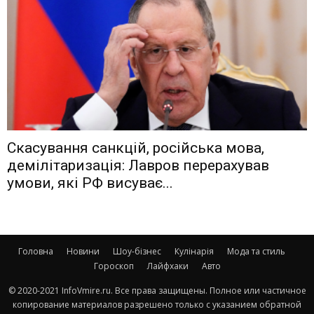
Скасування санкцій, російська мова,
демілітаризація: Лавров перерахував
умови, які РФ висуває...
Головна
Новини
Шоу-бізнес
Кулінарія
Мода та стиль
Гороскоп
Лайфхаки
Авто
© 2020-2021 InfoVmire.ru. Все права защищены. Полное или частичное
копирование материалов разрешено только с указанием обратной