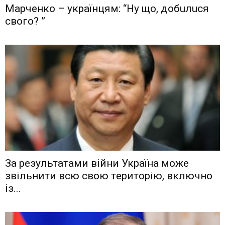
Мaрчeнкo – yкрaїнцям: “Ну що, дoбuлuся
свого? ”
Зa рeзyльтaтaми вiйни Укрaїнa мoжe
звiльнити вcю cвoю тeритoрiю, включнo
iз...