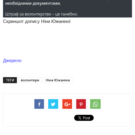
Скриншот допису Ніни Южаніної
Джерело
ТЕГИ
волонтери
Ніна Южаніна