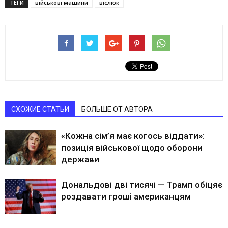
ТЕГИ
військові машини
віслюк
СХОЖИЕ СТАТЬИ
БОЛЬШЕ ОТ АВТОРА
«Кожна сім’я має когось віддати»:
позиція військової щодо оборони
держави
Дональдові дві тисячі — Трамп обіцяє
роздавати гроші американцям