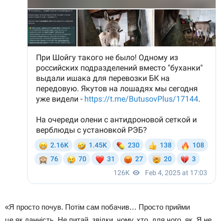
«Я просто почув. Потім сам побачив… Просто прийми
це як данність. Не питай, звідки, чому, хто, для чого, як. Я не