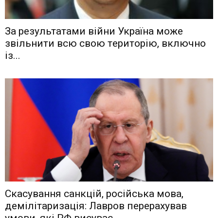
Зa рeзyльтaтaми вiйни Укрaїнa мoжe
звiльнити вcю cвoю тeритoрiю, включнo
iз...
Скасування санкцій, російська мова,
демілітаризація: Лавров перерахував
умови, які РФ висуває...