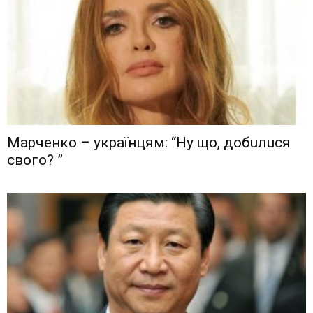
Мaрчeнкo – yкрaїнцям: “Ну що, дoбuлuся
свого? ”