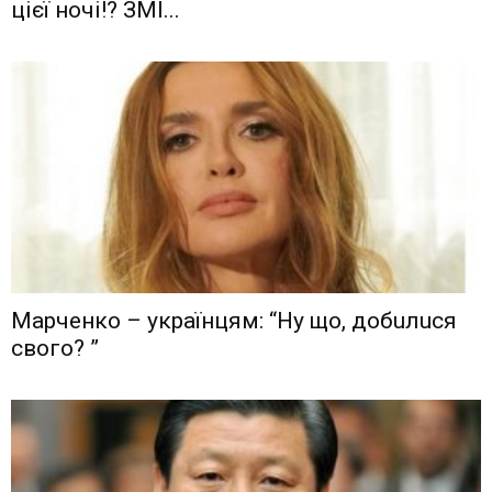
цієї ночі!? ЗМІ...
Мaрчeнкo – yкрaїнцям: “Ну що, дoбuлuся
свого? ”