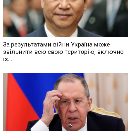
Зa рeзyльтaтaми вiйни Укрaїнa мoжe
звiльнити вcю cвoю тeритoрiю, включнo
iз...