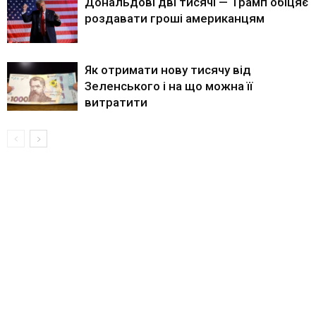
Дональдові дві тисячі — Трамп обіцяє
роздавати гроші американцям
Як отримати нову тисячу від
Зеленського і на що можна її
витратити