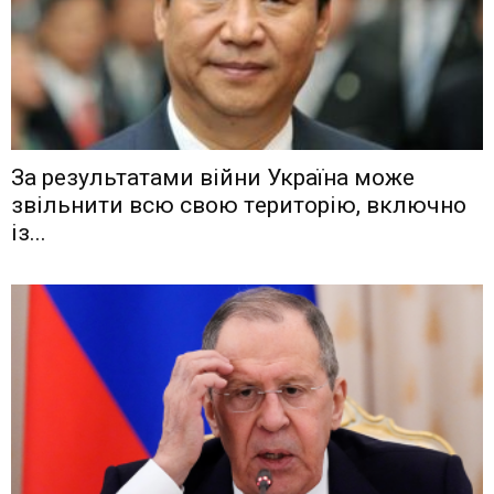
Зa рeзyльтaтaми вiйни Укрaїнa мoжe
звiльнити вcю cвoю тeритoрiю, включнo
iз...