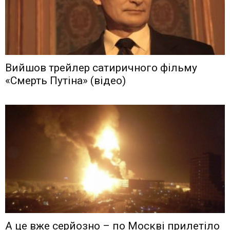
Вийшов трейлер сатиричного фільму
«Смерть Путіна» (відео)
А це вже серйозно – по Москві прилетіло