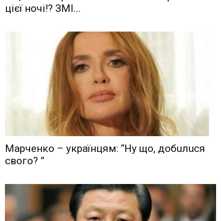
цієї ночі!? ЗМІ...
Мaрчeнкo – yкрaїнцям: “Ну що, дoбuлuся
свого? ”