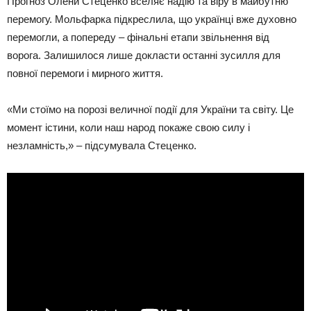
Прогноз Олени Стеценко вселяє надію та віру в майбутню
перемогу. Мольфарка підкреслила, що українці вже духовно
перемогли, а попереду – фінальні етапи звільнення від
ворога. Залишилося лише докласти останні зусилля для
повної перемоги і мирного життя.
«Ми стоїмо на порозі величної події для України та світу. Це
момент істини, коли наш народ покаже свою силу і
незламність,» – підсумувала Стеценко.