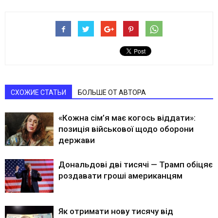
СХОЖИЕ СТАТЬИ
БОЛЬШЕ ОТ АВТОРА
«Кожна сім’я має когось віддати»:
позиція військової щодо оборони
держави
Дональдові дві тисячі — Трамп обіцяє
роздавати гроші американцям
Як отримати нову тисячу від