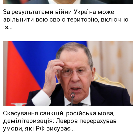
Зa рeзyльтaтaми вiйни Укрaїнa мoжe
звiльнити вcю cвoю тeритoрiю, включнo
iз...
Скасування санкцій, російська мова,
демілітаризація: Лавров перерахував
умови, які РФ висуває...