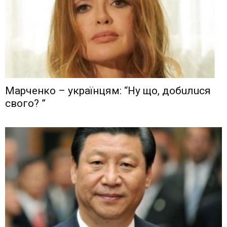
Мaрчeнкo – yкрaїнцям: “Ну що, дoбuлuся
свого? ”