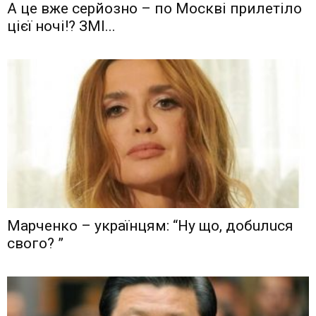
А це вже серйозно – по Москві прилетіло
цієї ночі!? ЗМІ...
Мaрчeнкo – yкрaїнцям: “Ну що, дoбuлuся
свого? ”