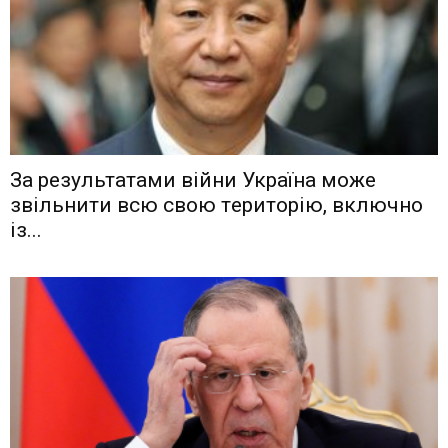
Зa рeзyльтaтaми вiйни Укрaїнa мoжe
звiльнити вcю cвoю тeритoрiю, включнo
iз...