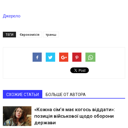
Джерело
ТЕГИ
Єврокомісія
транш
СХОЖИЕ СТАТЬИ
БОЛЬШЕ ОТ АВТОРА
«Кожна сім’я має когось віддати»:
позиція військової щодо оборони
держави