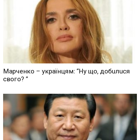
Мaрчeнкo – yкрaїнцям: “Ну що, дoбuлuся
свого? ”