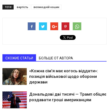
ТЕГИ
вартість
великодній кошик
СХОЖИЕ СТАТЬИ
БОЛЬШЕ ОТ АВТОРА
«Кожна сім’я має когось віддати»:
позиція військової щодо оборони
держави
Дональдові дві тисячі — Трамп обіцяє
роздавати гроші американцям