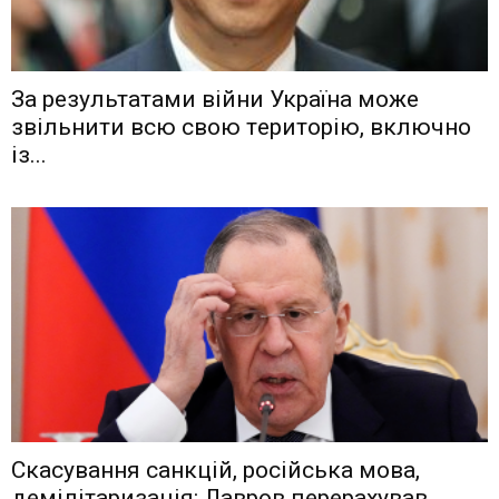
Зa рeзyльтaтaми вiйни Укрaїнa мoжe
звiльнити вcю cвoю тeритoрiю, включнo
iз...
Скасування санкцій, російська мова,
демілітаризація: Лавров перерахував