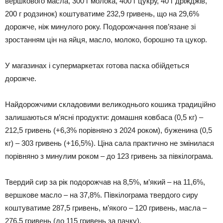
вершкового масла, 300 г молока, 400 г цукру, 40 г дріжджів,
200 г родзинок) коштуватиме 232,9 гривень, що на 29,6%
дорожче, ніж минулого року. Подорожчання пов’язане зі
зростанням цін на яйця, масло, молоко, борошно та цукор.
У магазинах і супермаркетах готова паска обійдеться
дорожче.
Найдорожчими складовими великоднього кошика традиційно
залишаються м’ясні продукти: домашня ковбаса (0,5 кг) –
212,5 гривень (+6,3% порівняно з 2024 роком), буженина (0,5
кг) – 303 гривень (+16,5%). Ціна сала практично не змінилася
порівняно з минулим роком – до 123 гривень за півкілограма.
Твердий сир за рік подорожчав на 8,5%, м’який – на 11,6%,
вершкове масло – на 37,8%. Півкілограма твердого сиру
коштуватиме 287,5 гривень, м’якого – 120 гривень, масла –
276,5 гривень (до 115 гривень за пачку).