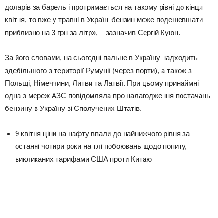
доларів за барель і протримається на такому рівні до кінця
квітня, то вже у травні в Україні бензин може подешевшати
приблизно на 3 грн за літр», – зазначив Сергій Куюн.
За його словами, на сьогодні пальне в Україну надходить
здебільшого з території Румунії (через порти), а також з
Польщі, Німеччини, Литви та Латвії. При цьому принаймні
одна з мереж АЗС повідомляла про налагодження постачань
бензину в Україну зі Сполучених Штатів.
9 квітня ціни на нафту впали до найнижчого рівня за
останні чотири роки на тлі побоювань щодо попиту,
викликаних тарифами США проти Китаю