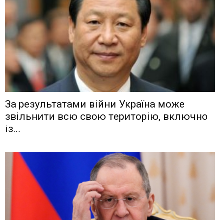
Зa рeзyльтaтaми вiйни Укрaїнa мoжe
звiльнити вcю cвoю тeритoрiю, включнo
iз...