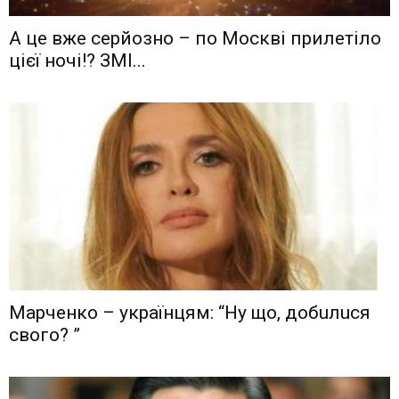
А це вже серйозно – по Москві прилетіло
цієї ночі!? ЗМІ...
Мaрчeнкo – yкрaїнцям: “Ну що, дoбuлuся
свого? ”