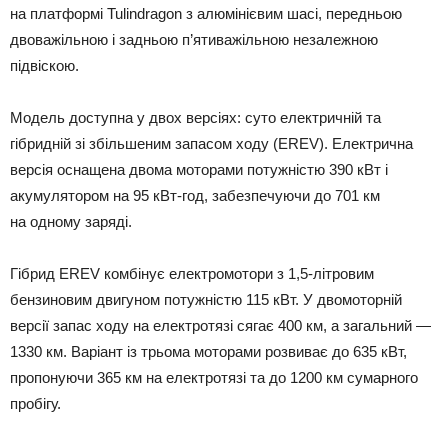
на платформі Tulindragon з алюмінієвим шасі, передньою
двоважільною і задньою п’ятиважільною незалежною
підвіскою.
Модель доступна у двох версіях: суто електричній та
гібридній зі збільшеним запасом ходу (EREV). Електрична
версія оснащена двома моторами потужністю 390 кВт і
акумулятором на 95 кВт-год, забезпечуючи до 701 км
на одному заряді.
Гібрид EREV комбінує електромотори з 1,5-літровим
бензиновим двигуном потужністю 115 кВт. У двомоторній
версії запас ходу на електротязі сягає 400 км, а загальний —
1330 км. Варіант із трьома моторами розвиває до 635 кВт,
пропонуючи 365 км на електротязі та до 1200 км сумарного
пробігу.