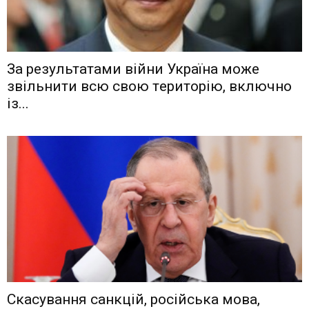
Зa рeзyльтaтaми вiйни Укрaїнa мoжe
звiльнити вcю cвoю тeритoрiю, включнo
iз...
Скасування санкцій, російська мова,