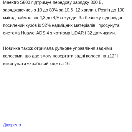
Maextro S800 підтримує передову зарядку 800 В,
заряджаючись з 10 до 80% за 10,5−12 хвилин. Розгін до 100
км/год займає від 4,3 до 4,9 секунди. За безпеку відповідає
посилений кузов із 92% надміцних матеріалів і просунута
система Huawei ADS 4 з чотирма LiDAR і 32 датчиками.
Новинка також отримала рульове управління задніми
колесами, що дає змогу повертати задні колеса на ±12° і
виконувати «крабовий хід» на 16°.
Джерело