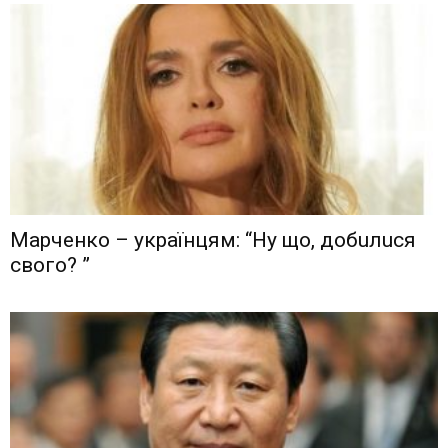
Мaрчeнкo – yкрaїнцям: “Ну що, дoбuлuся
свого? ”