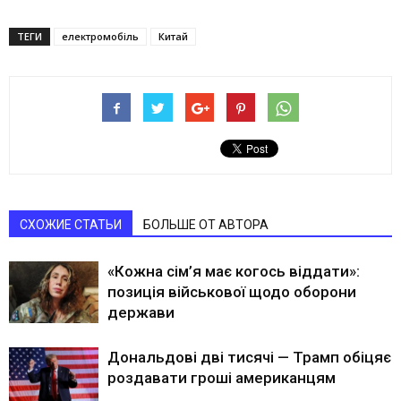
ТЕГИ
електромобіль
Китай
СХОЖИЕ СТАТЬИ
БОЛЬШЕ ОТ АВТОРА
«Кожна сім’я має когось віддати»:
позиція військової щодо оборони
держави
Дональдові дві тисячі — Трамп обіцяє
роздавати гроші американцям