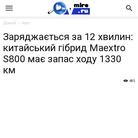
Домой
Авто
Заряджається за 12 хвилин:
китайський гібрид Maextro
S800 має запас ходу 1330
км
485