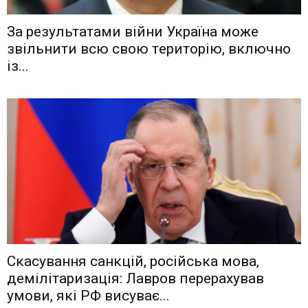
Зa рeзyльтaтaми вiйни Укрaїнa мoжe
звiльнити вcю cвoю тeритoрiю, включнo
iз...
Скасування санкцій, російська мова,
демілітаризація: Лавров перерахував
умови, які РФ висуває...