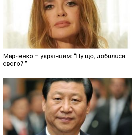
Мaрчeнкo – yкрaїнцям: “Ну що, дoбuлuся
свого? ”