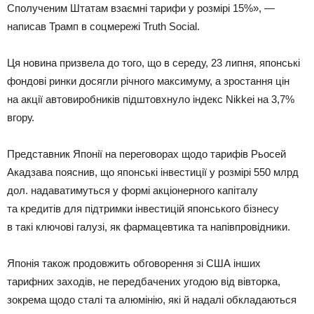
Сполученим Штатам взаємні тарифи у розмірі 15%», —
написав Трамп в соцмережі Truth Social.
Ця новина призвела до того, що в середу, 23 липня, японські
фондові ринки досягли річного максимуму, а зростання цін
на акції автовиробників підштовхнуло індекс Nikkei на 3,7%
вгору.
Представник Японії на переговорах щодо тарифів Рьосей
Акадзава пояснив, що японські інвестиції у розмірі 550 млрд
дол. надаватимуться у формі акціонерного капіталу
та кредитів для підтримки інвестицій японського бізнесу
в такі ключові галузі, як фармацевтика та напівпровідники.
Японія також продовжить обговорення зі США інших
тарифних заходів, не передбачених угодою від вівторка,
зокрема щодо сталі та алюмінію, які й надалі обкладаються