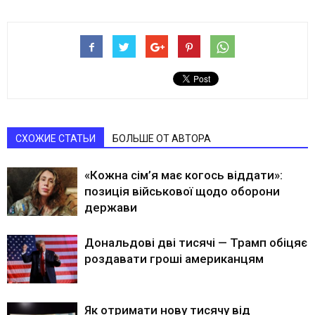
СХОЖИЕ СТАТЬИ
БОЛЬШЕ ОТ АВТОРА
«Кожна сім’я має когось віддати»:
позиція військової щодо оборони
держави
Дональдові дві тисячі — Трамп обіцяє
роздавати гроші американцям
Як отримати нову тисячу від