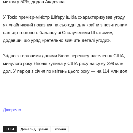
митом у 50%, додав Акадзава.
У Токіо прем’єр-міністр Шіґеру Ішіба схарактеризував угоду
як «найнижчий показник на сьогодні для країни з позитивним
сальдо торгового балансу зі Сполученими Штатами»,
додавши, що уряд «ретельно вивчить деталі угоди».
Згідно з торговими даними Бюро перепису населення США,
минулого року Японія купила у США рису на суму 298 млн
дол. У період з січня по квітень цього року — на 114 млн дол.
Джерело
ТЕГИ
Дональд Трамп
Японія