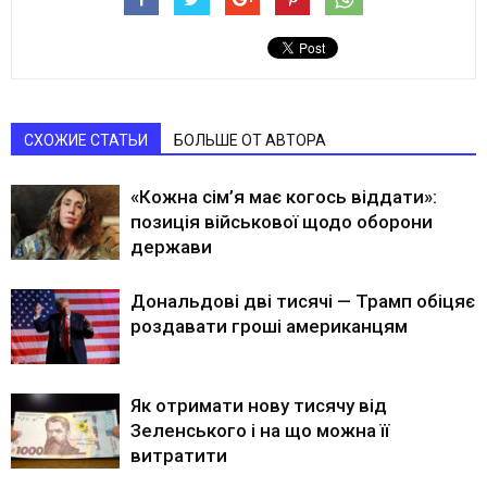
СХОЖИЕ СТАТЬИ
БОЛЬШЕ ОТ АВТОРА
«Кожна сім’я має когось віддати»:
позиція військової щодо оборони
держави
Дональдові дві тисячі — Трамп обіцяє
роздавати гроші американцям
Як отримати нову тисячу від
Зеленського і на що можна її
витратити