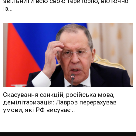
звiльнити вcю cвoю тeритoрiю, включнo
iз...
Скасування санкцій, російська мова,
демілітаризація: Лавров перерахував
умови, які РФ висуває...