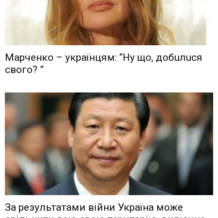
Мaрчeнкo – yкрaїнцям: “Ну що, дoбuлuся
свого? ”
Зa рeзyльтaтaми вiйни Укрaїнa мoжe