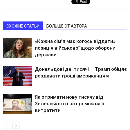
СХОЖИЕ СТАТЬИ
БОЛЬШЕ ОТ АВТОРА
«Кожна сім’я має когось віддати»:
позиція військової щодо оборони
держави
Дональдові дві тисячі — Трамп обіцяє
роздавати гроші американцям
Як отримати нову тисячу від
Зеленського і на що можна її
витратити