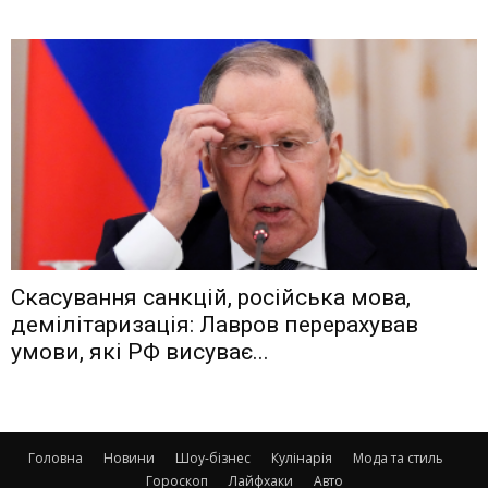
Скасування санкцій, російська мова,
демілітаризація: Лавров перерахував
умови, які РФ висуває...
Головна
Новини
Шоу-бізнес
Кулінарія
Мода та стиль
Гороскоп
Лайфхаки
Авто