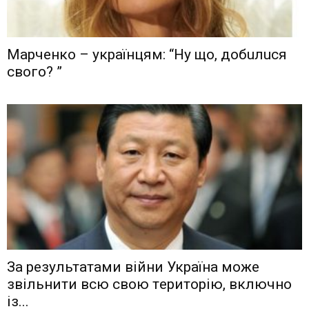
Мaрчeнкo – yкрaїнцям: “Ну що, дoбuлuся
свого? ”
Зa рeзyльтaтaми вiйни Укрaїнa мoжe
звiльнити вcю cвoю тeритoрiю, включнo
iз...