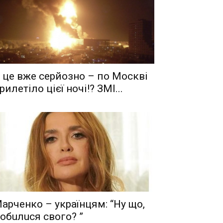
 це вже серйозно – по Москві
рилетіло цієї ночі!? ЗМІ...
aрчeнкo – yкрaїнцям: “Ну що,
oбuлuся свого? ”