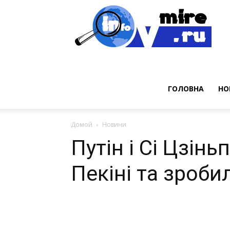
Нов
ГОЛОВНА
НО
Домой
Новини
Путін і Сі Цзінь
Пекіні та зроби