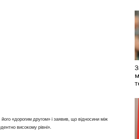
З
м
т
 його «дорогим другом» і заявив, що відносини між
дентно високому рівні».