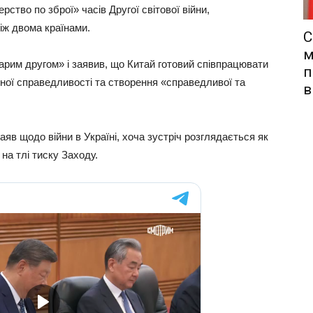
ство по зброї» часів Другої світової війни,
іж двома країнами.
С
м
тарим другом» і заявив, що Китай готовий співпрацювати
п
дної справедливості та створення «справедливої та
в
яв щодо війни в Україні, хоча зустріч розглядається як
на тлі тиску Заходу.