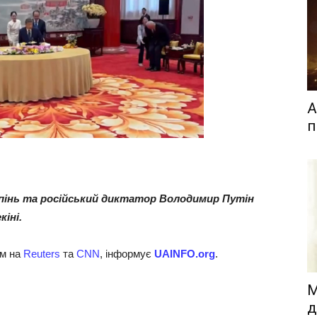
А
п
ньпінь та російський диктатор Володимир Путін
іні.
ям на
Reuters
та
CNN
, інформує
UAINFO.org
.
М
д