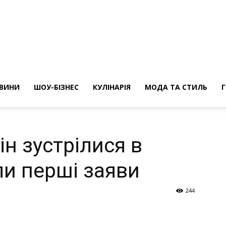
ини
ВИНИ
ШОУ-БІЗНЕС
КУЛІНАРІЯ
МОДА ТА СТИЛЬ
пін зустрілися в
ли перші заяви
244