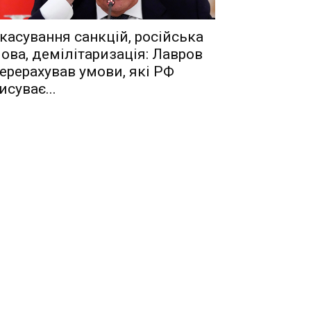
касування санкцій, російська
ова, демілітаризація: Лавров
ерерахував умови, які РФ
исуває...