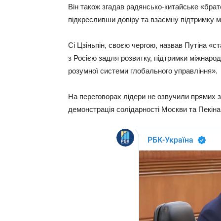
Він також згадав радянсько-китайське «братер
підкресливши довіру та взаємну підтримку м
Сі Цзіньпін, своєю чергою, назвав Путіна «с
з Росією задля розвитку, підтримки міжнаро
розумної системи глобального управління».
На переговорах лідери не озвучили прямих за
демонстрація солідарності Москви та Пекіна 