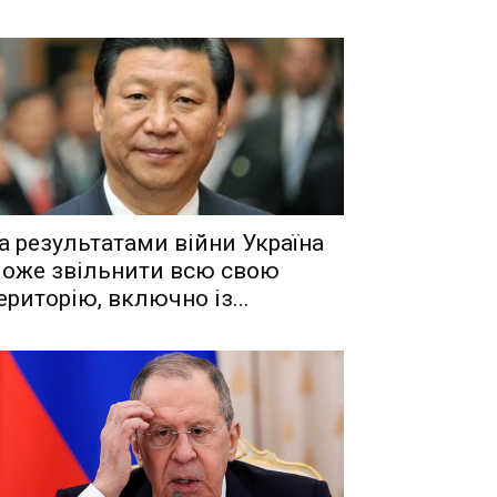
a рeзyльтaтaми вiйни Укрaїнa
oжe звiльнити вcю cвoю
eритoрiю, включнo iз...