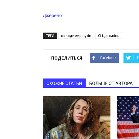
Джерело
ТЕГИ
володимир путін
Сі Цзіньпінь
ПОДЕЛИТЬСЯ
Facebook
T
СХОЖИЕ СТАТЬИ
БОЛЬШЕ ОТ АВТОРА