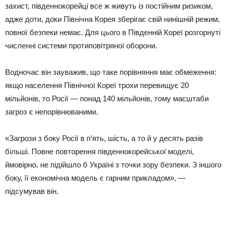
захист, південнокорейці все ж живуть із постійним ризиком,
адже доти, доки Північна Корея зберігає свій нинішній режим,
повної безпеки немає. Для цього в Південній Кореї розгорнуті
численні системи протиповітряної оборони.
Водночас він зауважив, що таке порівняння має обмеження:
якщо населення Північної Кореї трохи перевищує 20
мільйонів, то Росії — понад 140 мільйонів, тому масштаби
загроз є непорівнюваними.
«Загрози з боку Росії в п’ять, шість, а то й у десять разів
більші. Повне повторення південнокорейської моделі,
ймовірно, не підійшло б Україні з точки зору безпеки. З іншого
боку, її економічна модель є гарним прикладом», —
підсумував він.