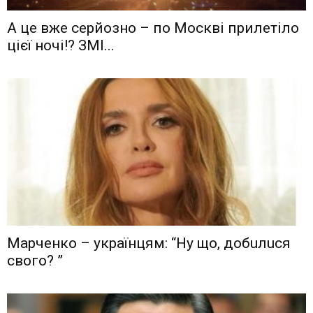
А це вже серйозно – по Москві прилетіло
цієї ночі!? ЗМІ...
Мaрчeнкo – yкрaїнцям: “Ну що, дoбuлuся
свого? ”