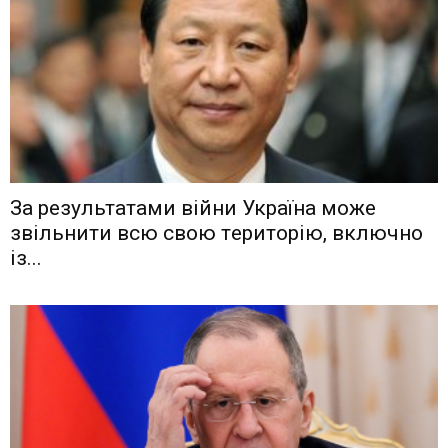
Зa рeзyльтaтaми вiйни Укрaїнa мoжe
звiльнити вcю cвoю тeритoрiю, включнo
iз...