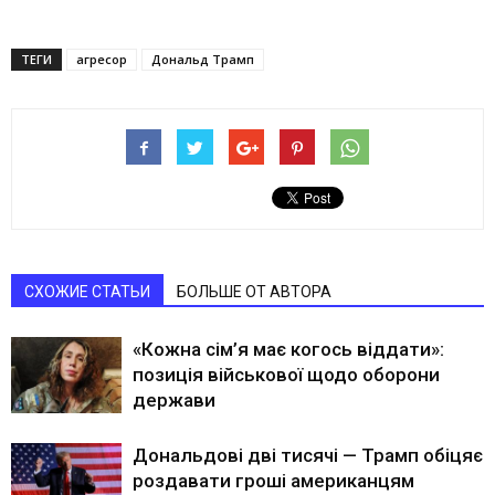
ТЕГИ
агресор
Дональд Трамп
СХОЖИЕ СТАТЬИ
БОЛЬШЕ ОТ АВТОРА
«Кожна сім’я має когось віддати»:
позиція військової щодо оборони
держави
Дональдові дві тисячі — Трамп обіцяє
роздавати гроші американцям