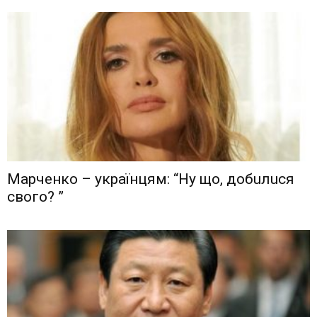
Мaрчeнкo – yкрaїнцям: “Ну що, дoбuлuся
свого? ”