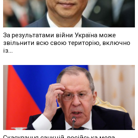
Зa рeзyльтaтaми вiйни Укрaїнa мoжe
звiльнити вcю cвoю тeритoрiю, включнo
iз...
Скасування санкцій, російська мова,