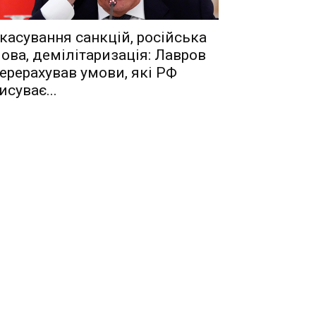
касування санкцій, російська
ова, демілітаризація: Лавров
ерерахував умови, які РФ
исуває...