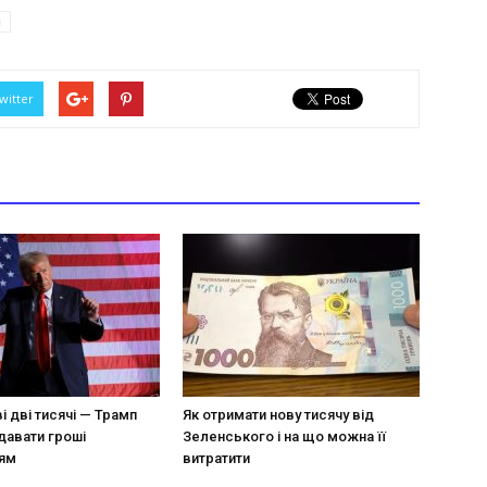
п
witter
 дві тисячі — Трамп
Як отримати нову тисячу від
давати гроші
Зеленського і на що можна її
ям
витратити