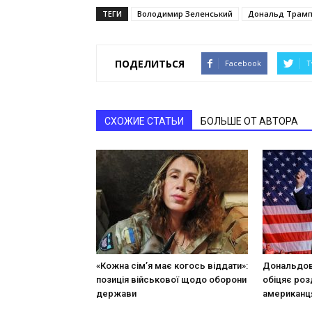
ТЕГИ
Володимир Зеленський
Дональд Трам
ПОДЕЛИТЬСЯ
Facebook
T
СХОЖИЕ СТАТЬИ
БОЛЬШЕ ОТ АВТОРА
«Кожна сім’я має когось віддати»:
Дональдові
позиція військової щодо оборони
обіцяє роз
держави
американц