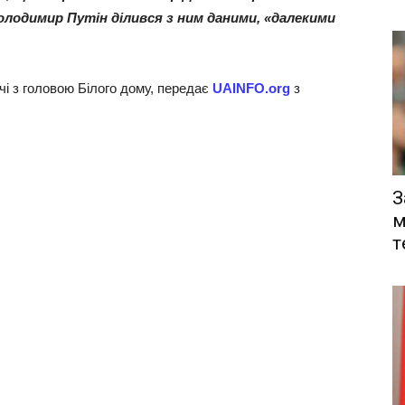
лодимир Путін ділився з ним даними, «далекими
чі з головою Білого дому, передає
UAINFO.org
з
З
м
т