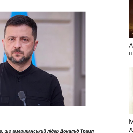
А
п
М
д
, що американський лідер Дональд Трамп