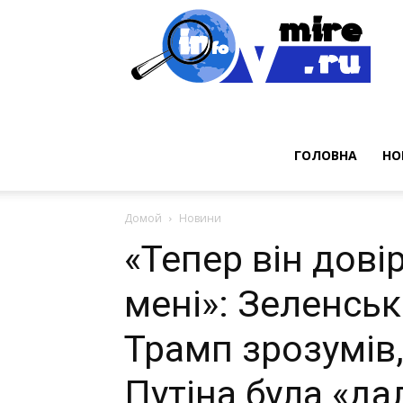
Нов
ГОЛОВНА
НО
Домой
Новини
«Тепер він дові
мені»: Зеленськ
Трамп зрозумів
Путіна була «да