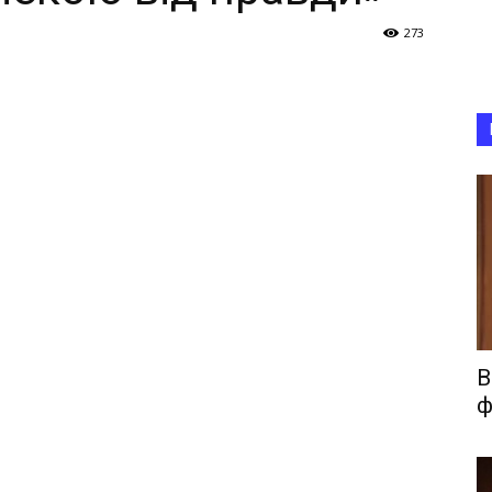
273
В
ф