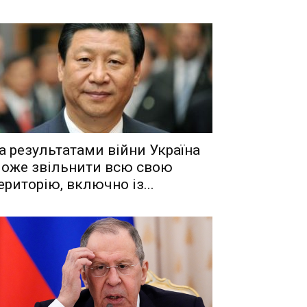
a рeзyльтaтaми вiйни Укрaїнa
oжe звiльнити вcю cвoю
eритoрiю, включнo iз...