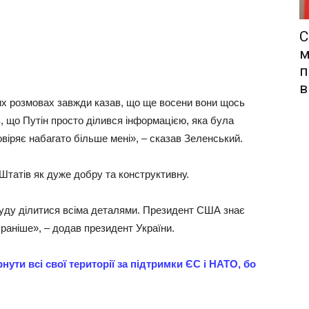
С
м
п
в
х розмовах завжди казав, що ще восени вони щось
, що Путін просто ділився інформацією, яка була
овіряє набагато більше мені», – сказав Зеленський.
 Штатів як дуже добру та конструктивну.
уду ділитися всіма деталями. Президент США знає
 раніше», – додав президент України.
нути всі свої території за підтримки ЄС і НАТО, бо