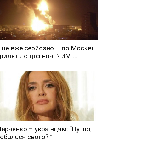
 це вже серйозно – по Москві
рилетіло цієї ночі!? ЗМІ...
aрчeнкo – yкрaїнцям: “Ну що,
oбuлuся свого? ”