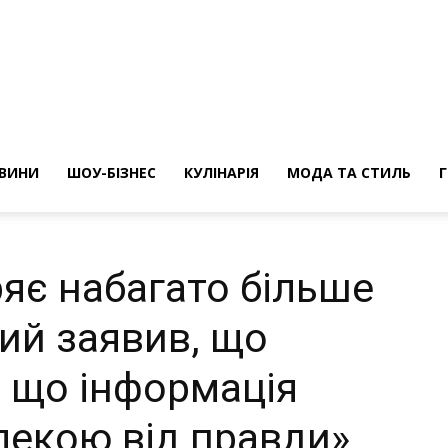
ини
ВИНИ
ШОУ-БІЗНЕС
КУЛІНАРІЯ
МОДА ТА СТИЛЬ
ряє набагато більше
ий заявив, що
, що інформація
лекою від правди»