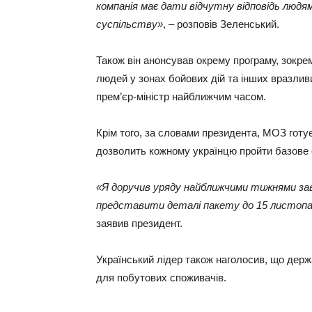
компанія має дати відчутну відповідь люд
суспільству»
, – розповів Зеленський.
Також він анонсував окрему програму, зокрем
людей у зонах бойових дій та інших вразливих
прем’єр-міністр найближчим часом.
Крім того, за словами президента, МОЗ готу
дозволить кожному українцю пройти базове о
«Я доручив уряду найближчими тижнями зав
представити деталі пакету до 15 листоп
заявив президент.
Український лідер також наголосив, що держа
для побутових споживачів.