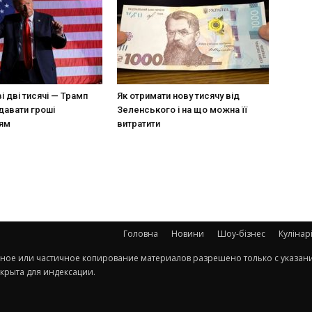
 дві тисячі — Трамп
Як отримати нову тисячу від
давати гроші
Зеленського і на що можна її
ям
витратити
Головна
Новини
Шоу-бізнес
Кулінар
олное или частичное копирование материалов разрешено только с указан
ткрыта для индексации.