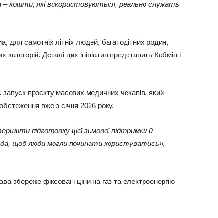
ям – кошти, які використовуються, реально служать
а, для самотніх літніх людей, багатодітних родин,
 категорій. Деталі цих ініціатив представить Кабмін і
є запуск проєкту масових медичних чекапів, який
бстеження вже з січня 2026 року.
ершити підготовку цієї зимової підтримки й
ада, щоб люди могли починати користуватись»
, –
ва збереже фіксовані ціни на газ та електроенергію