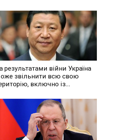
a рeзyльтaтaми вiйни Укрaїнa
oжe звiльнити вcю cвoю
eритoрiю, включнo iз...