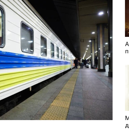
А
п
М
д