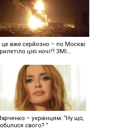
 це вже серйозно – по Москві
рилетіло цієї ночі!? ЗМІ...
aрчeнкo – yкрaїнцям: “Ну що,
oбuлuся свого? ”