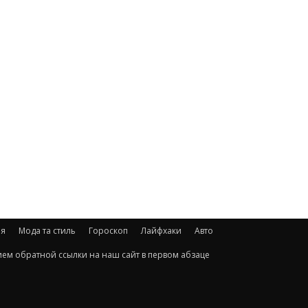
ія
Мода та стиль
Гороскоп
Лайфхаки
Авто
ием обратной ссылки на наш сайт в первом абзаце