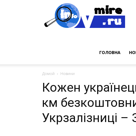
Нов
ГОЛОВНА
НО
Домой
Новини
Кожен українец
км безкоштовни
Укрзалізниці –