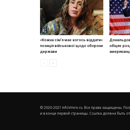
«Кожна сім’я має когось віддати»:
Дональдові
позиція військової щодо оборони
обіцяє роз
держави
американц
© 2020-2021 InfoVmire.ru. Все права защищены. П
и в конце первой страницы. Ссылка должна быть о