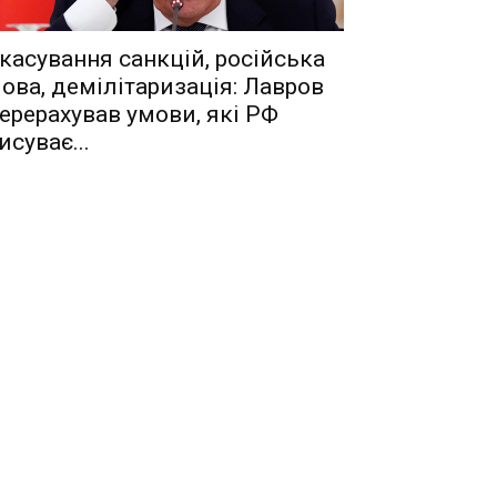
касування санкцій, російська
ова, демілітаризація: Лавров
ерерахував умови, які РФ
исуває...