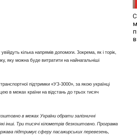
С
м
п
в
 увійдуть кілька напрямів допомоги. Зокрема, як і торік,
ку, яку можна буде витратити на найнагальніші
 транспортної підтримки «УЗ-3000», за якою українці
ею в межах країни на відстань до трьох тисяч
зкоштовно в межах України обрати залізничні
-які інші. Три тисячі кілометрів безкоштовно. Програма
держава підтримує сферу пасажирських перевезень,