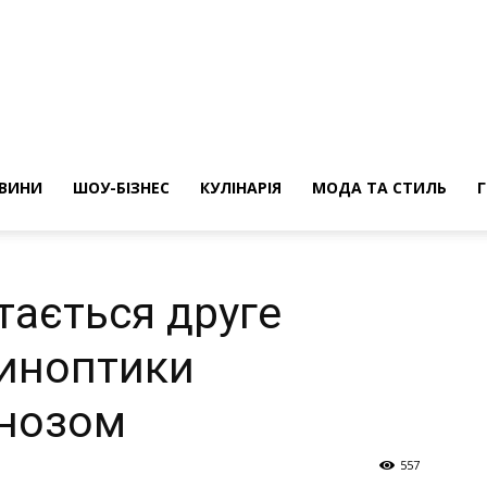
ини
ВИНИ
ШОУ-БІЗНЕС
КУЛІНАРІЯ
МОДА ТА СТИЛЬ
тається друге
синоптики
гнозом
557