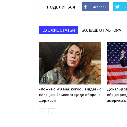
ПОДЕЛИТЬСЯ
Facebook
T
СХОЖИЕ СТАТЬИ
БОЛЬШЕ ОТ АВТОРА
«Кожна сім’я має когось віддати»:
Дональдові
позиція військової щодо оборони
обіцяє роз
держави
американц