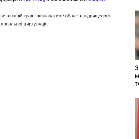
ови в нашій країні визначатиме область підвищеного
лональної циркуляції.
З
м
т