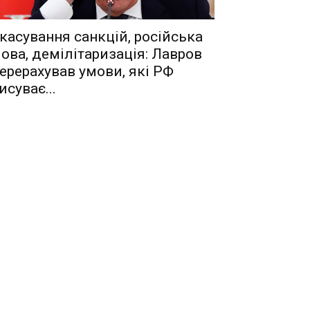
касування санкцій, російська
ова, демілітаризація: Лавров
ерерахував умови, які РФ
исуває...