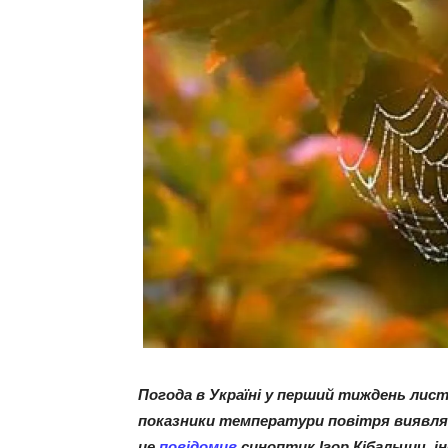
Погода в Україні у перший тиждень ли
показники температури повітря виявля
це
повідомив
синоптик Ігор Кібальчич, 