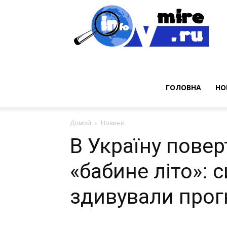
Нов
ГОЛОВНА
НО
Домой
Новини
В Україну повер
«бабине літо»: 
здивували про