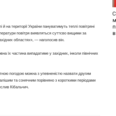
С
м
п
й на території України пануватимуть теплі повітряні
в
мператури повітря виявляться суттєво вищими за
ахідних областях», — наголосив він.
на їх частина випадатиме у західних, інколи північних
ртною погодою можна з упевненістю назвати другим
алішим та сонячним порівняно з короткими періодами
еслив Кібальчич.