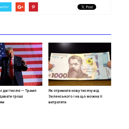
witter
 дві тисячі — Трамп
Як отримати нову тисячу від
давати гроші
Зеленського і на що можна її
ям
витратити