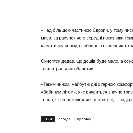
«Над більшою частиною Європи, у тому числі 
маси, за рахунок чого середні показники те
кліматичну норму, особливо в південних та з
Синоптик додав, що дощів буде мало, а основ
та центральних областях.
«Таким чином, майбутні дні з гарною комфо
«бабиним літом», яке виявиться значно трив
тепла, які спостерігалися у жовтні», — підкр
ТЕГИ
погода
прогноз