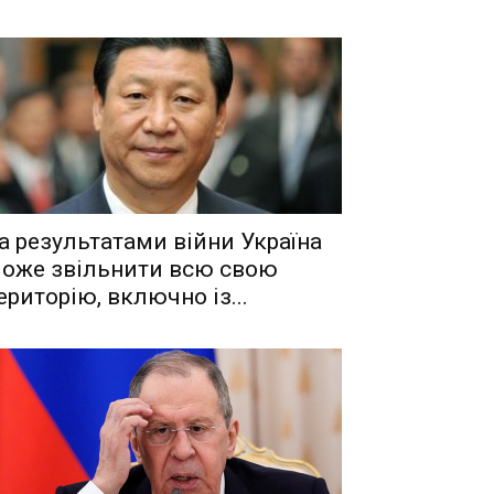
a рeзyльтaтaми вiйни Укрaїнa
oжe звiльнити вcю cвoю
eритoрiю, включнo iз...