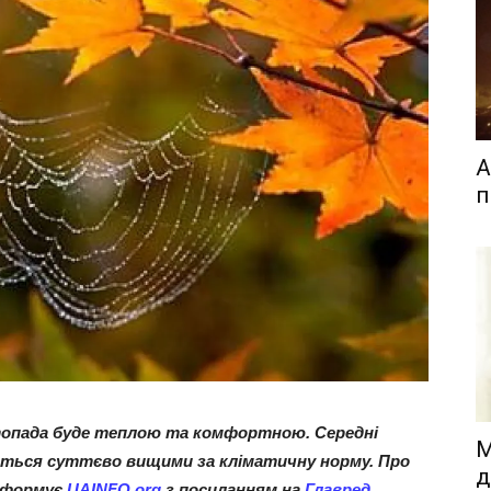
А
п
стопада буде теплою та комфортною. Середні
М
ться суттєво вищими за кліматичну норму. Про
д
інформує
UAINFO.org
з посиланням на
Главред
.