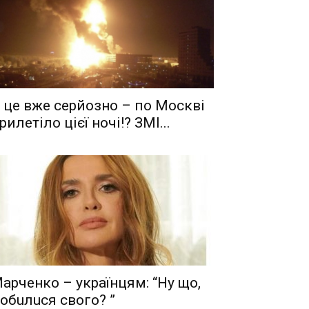
 це вже серйозно – по Москві
рилетіло цієї ночі!? ЗМІ...
aрчeнкo – yкрaїнцям: “Ну що,
oбuлuся свого? ”