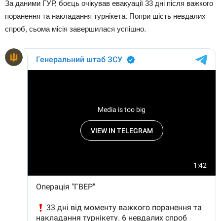
За даними ГУР, боєць очікував евакуації 33 дні після важкого
поранення та накладання турнікета. Попри шість невдалих
спроб, сьома місія завершилася успішно.