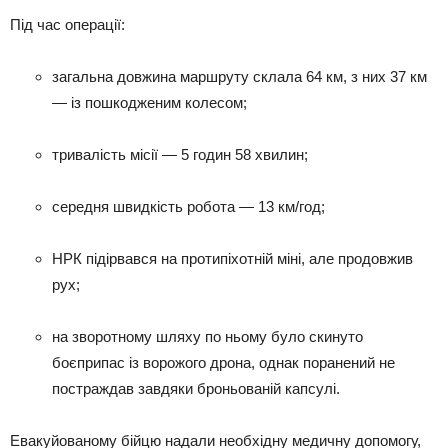
Під час операції:
загальна довжина маршруту склала 64 км, з них 37 км
— із пошкодженим колесом;
тривалість місії — 5 годин 58 хвилин;
середня швидкість робота — 13 км/год;
НРК підірвався на протипіхотній міні, але продовжив
рух;
на зворотному шляху по ньому було скинуто
боєприпас із ворожого дрона, однак поранений не
постраждав завдяки броньованій капсулі.
Евакуйованому бійцю надали необхідну медичну допомогу,