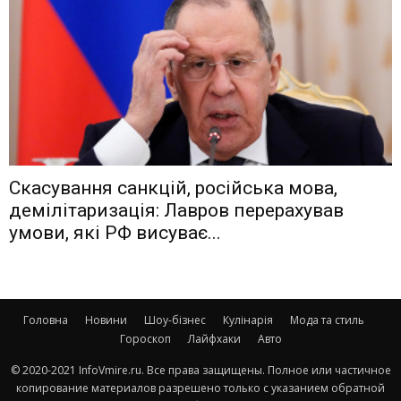
Скасування санкцій, російська мова,
демілітаризація: Лавров перерахував
умови, які РФ висуває...
Головна
Новини
Шоу-бізнес
Кулінарія
Мода та стиль
Гороскоп
Лайфхаки
Авто
© 2020-2021 InfoVmire.ru. Все права защищены. Полное или частичное
копирование материалов разрешено только с указанием обратной