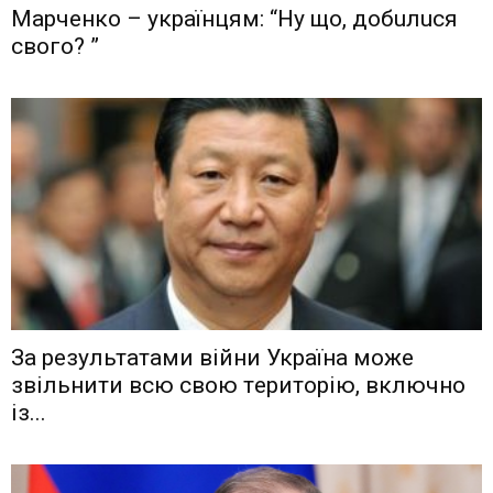
Мaрчeнкo – yкрaїнцям: “Ну що, дoбuлuся
свого? ”
Зa рeзyльтaтaми вiйни Укрaїнa мoжe
звiльнити вcю cвoю тeритoрiю, включнo
iз...