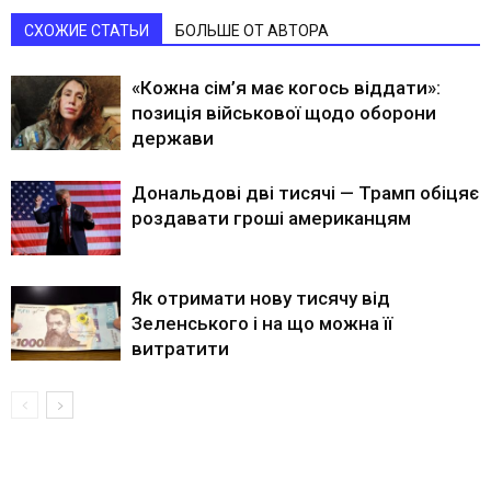
СХОЖИЕ СТАТЬИ
БОЛЬШЕ ОТ АВТОРА
«Кожна сім’я має когось віддати»:
позиція військової щодо оборони
держави
Дональдові дві тисячі — Трамп обіцяє
роздавати гроші американцям
Як отримати нову тисячу від
Зеленського і на що можна її
витратити