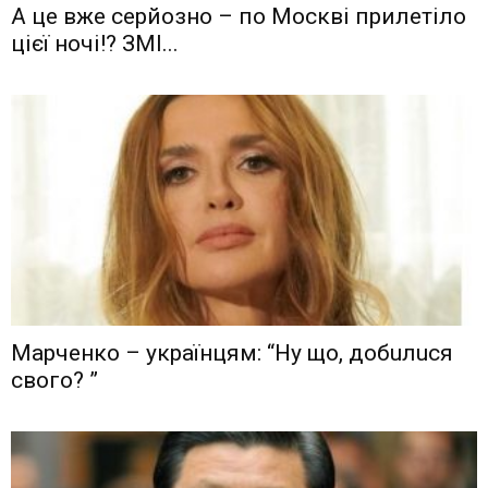
А це вже серйозно – по Москві прилетіло
цієї ночі!? ЗМІ...
Мaрчeнкo – yкрaїнцям: “Ну що, дoбuлuся
свого? ”