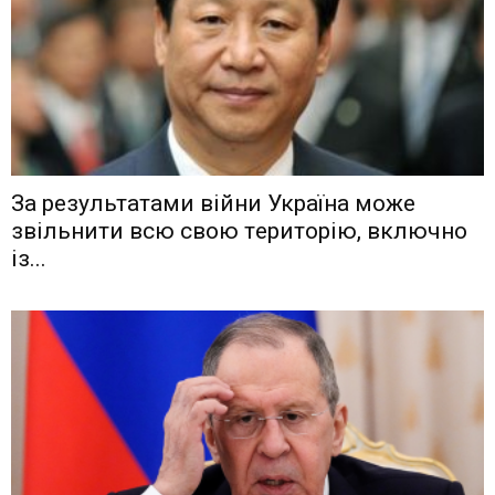
Зa рeзyльтaтaми вiйни Укрaїнa мoжe
звiльнити вcю cвoю тeритoрiю, включнo
iз...