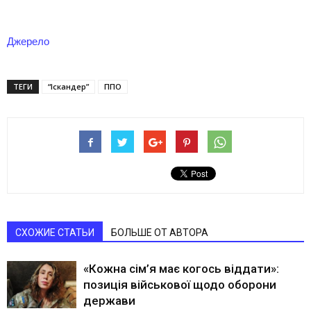
Джерело
ТЕГИ
“Іскандер”
ППО
СХОЖИЕ СТАТЬИ
БОЛЬШЕ ОТ АВТОРА
«Кожна сім’я має когось віддати»:
позиція військової щодо оборони
держави