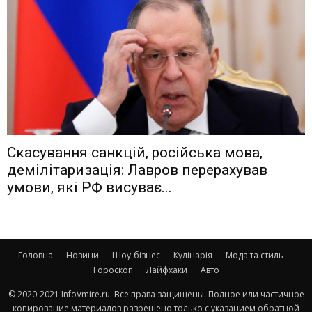
Скасування санкцій, російська мова,
демілітаризація: Лавров перерахував
умови, які РФ висуває...
Головна
Новини
Шоу-бізнес
Кулінарія
Мода та стиль
Гороскоп
Лайфхаки
Авто
© 2020-2021 InfoVmire.ru. Все права защищены. Полное или частичное
копирование материалов разрешено только с указанием обратной