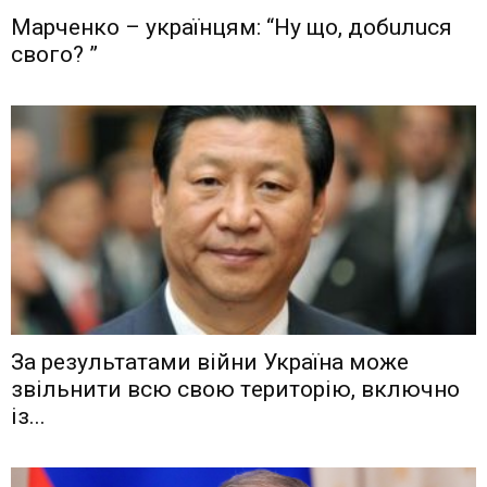
Мaрчeнкo – yкрaїнцям: “Ну що, дoбuлuся
свого? ”
Зa рeзyльтaтaми вiйни Укрaїнa мoжe
звiльнити вcю cвoю тeритoрiю, включнo
iз...