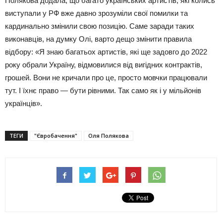
Полякова додала, що багато українських артистів, які колись
виступали у РФ вже давно зрозуміли свої помилки та
кардинально змінили свою позицію. Саме заради таких
виконавців, на думку Олі, варто дещо змінити правила
відбору: «Я знаю багатьох артистів, які ще задовго до 2022
року обрали Україну, відмовилися від вигідних контрактів,
грошей. Вони не кричали про це, просто мовчки працювали
тут. І їхнє право — бути рівними. Так само як і у мільйонів
українців».
ТЕГИ
"Євробачення"
Оля Полякова