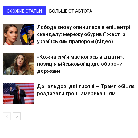
СХОЖИЕ СТАТЬИ
БОЛЬШЕ ОТ АВТОРА
Лобода знову опинилася в епіцентрі
скандалу: мережу обурив її жест із
українським прапором (відео)
«Кожна сім’я має когось віддати»:
позиція військової щодо оборони
держави
Дональдові дві тисячі — Трамп обіцяє
роздавати гроші американцям