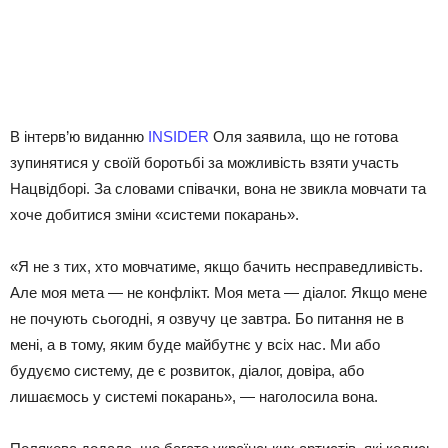
В інтерв’ю виданню
INSIDER
Оля заявила, що не готова
зупинятися у своїй боротьбі за можливість взяти участь
Нацвідборі. За словами співачки, вона не звикла мовчати та
хоче добитися зміни «системи покарань».
«Я не з тих, хто мовчатиме, якщо бачить несправедливість.
Але моя мета — не конфлікт. Моя мета — діалог. Якщо мене
не почують сьогодні, я озвучу це завтра. Бо питання не в
мені, а в тому, яким буде майбутнє у всіх нас. Ми або
будуємо систему, де є розвиток, діалог, довіра, або
лишаємось у системі покарань», — наголосила вона.