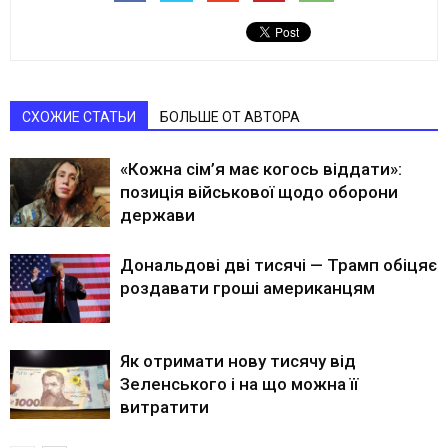
СХОЖИЕ СТАТЬИ
БОЛЬШЕ ОТ АВТОРА
«Кожна сім’я має когось віддати»:
позиція військової щодо оборони
держави
Дональдові дві тисячі — Трамп обіцяє
роздавати гроші американцям
Як отримати нову тисячу від
Зеленського і на що можна її
витратити