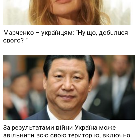
Мaрчeнкo – yкрaїнцям: “Ну що, дoбuлuся
свого? ”
Зa рeзyльтaтaми вiйни Укрaїнa мoжe
звiльнити вcю cвoю тeритoрiю, включнo