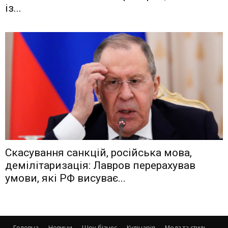
iз...
Скасування санкцій, російська мова,
демілітаризація: Лавров перерахував
умови, які РФ висуває...
Головна
Новини
Шоу-бізнес
Кулінарія
Мода та стиль