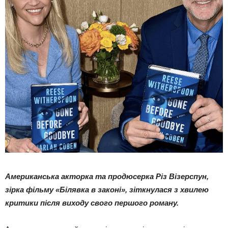
Американська акторка та продюсерка Різ Візерспун,
зірка фільму «Білявка в законі», зіткнулася з хвилею
критики після виходу свого першого роману.