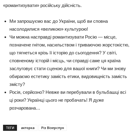
«романтизувати» російську дійсність.
Ми запрошуємо вас до України, щоб ви сповна
насолодилися «великою» культурою!
Чи можна насправді романтизувати Росію — місце,
позначене гнітом, насильством і триваючою жорстокістю,
що тягнеться крізь її історію до сьогодення? У світі,
сповненому історій і місць, чи справді саме ця країна
заслуговує стати сценою для вашої книги? Чи ми знову
обираємо естетику замість етики, видовищність замість
змісту?
Росія, серйозно? Невже ви перебували в бульбашці всі
ці роки? Українці цього не пробачать! Я дуже
розчарована…
ТЕГИ
акторка
Різ Візерспун