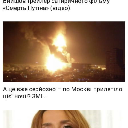
Вийшов трейлер сатиричного фільму
«Смерть Путіна» (відео)
А це вже серйозно – по Москві прилетіло
цієї ночі!? ЗМІ...