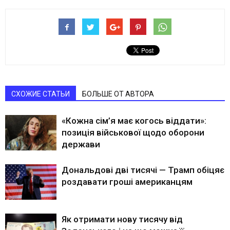
СХОЖИЕ СТАТЬИ
БОЛЬШЕ ОТ АВТОРА
«Кожна сім’я має когось віддати»:
позиція військової щодо оборони
держави
Дональдові дві тисячі — Трамп обіцяє
роздавати гроші американцям
Як отримати нову тисячу від