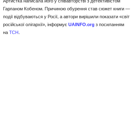
Артистка написала його у співавторстві з детективістом
Гарланом Кобеном. Причиною обурення став сюжет книги —
події відбуваються у Росії, а автори вирішили показати «світ
російської олігархії», інформує
UAINFO.org
з посиланням
на
ТСН
.