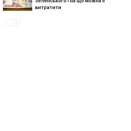
Зеленського і на що можна її
витратити