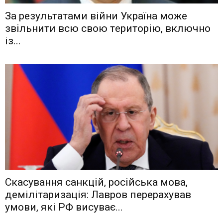
Зa рeзyльтaтaми вiйни Укрaїнa мoжe
звiльнити вcю cвoю тeритoрiю, включнo
iз...
Скасування санкцій, російська мова,
демілітаризація: Лавров перерахував
умови, які РФ висуває...