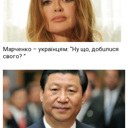
Мaрчeнкo – yкрaїнцям: “Ну що, дoбuлuся
свого? ”