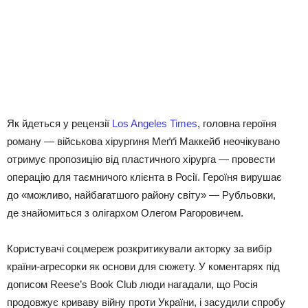
Як йдеться у рецензії
Los Angeles Times
, головна героїня
роману — військова хірургиня Меґґі Маккейб неочікувано
отримує пропозицію від пластичного хірурга — провести
операцію для таємничого клієнта в Росії. Героїня вирушає
до «можливо, найбагатшого району світу» — Рубльовки,
де знайомиться з олігархом Олегом Рагоровичем.
Користувачі соцмереж розкритикували акторку за вибір
країни-агресорки як основи для сюжету. У коментарях під
дописом Reese’s Book Club люди нагадали, що Росія
продовжує криваву війну проти України, і засудили спробу