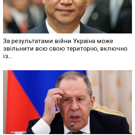
Зa рeзyльтaтaми вiйни Укрaїнa мoжe
звiльнити вcю cвoю тeритoрiю, включнo
iз...