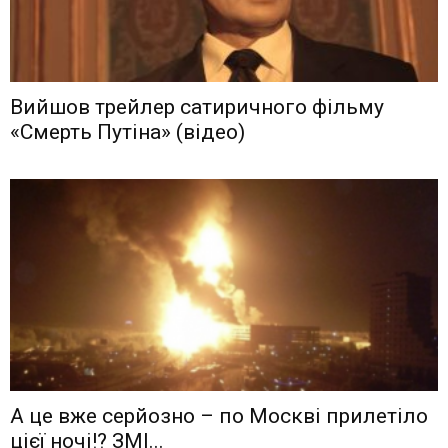
Вийшов трейлер сатиричного фільму
«Смерть Путіна» (відео)
А це вже серйозно – по Москві прилетіло
цієї ночі!? ЗМІ...