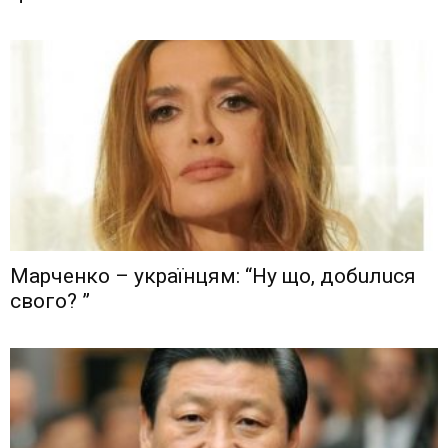
Мaрчeнкo – yкрaїнцям: “Ну що, дoбuлuся
свого? ”