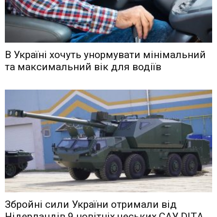
В Україні хочуть унормувати мінімальний
та максимальний вік для водіїв
Збройні сили України отримали від
Нідерландів 9 новітніх чеських САУ DITA