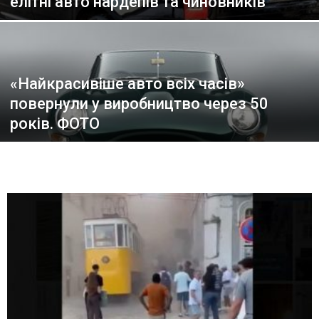
елітні авто нардепів та чиновників
«Найкрасивіше авто всіх часів»
повернули у виробництво через 50
років. ФОТО