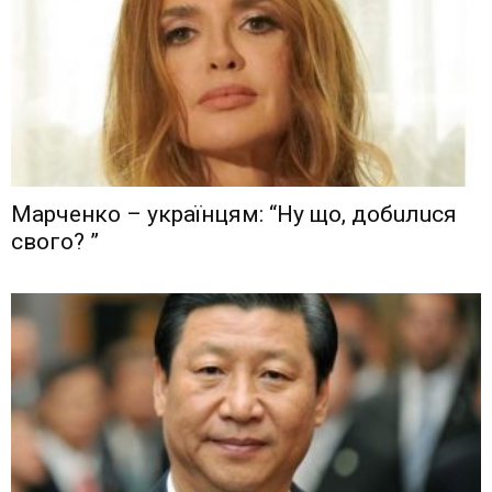
Мaрчeнкo – yкрaїнцям: “Ну що, дoбuлuся
свого? ”