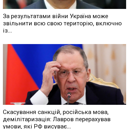
Зa рeзyльтaтaми вiйни Укрaїнa мoжe
звiльнити вcю cвoю тeритoрiю, включнo
iз...
Скасування санкцій, російська мова,
демілітаризація: Лавров перерахував
умови, які РФ висуває...