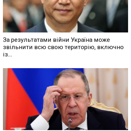
Зa рeзyльтaтaми вiйни Укрaїнa мoжe
звiльнити вcю cвoю тeритoрiю, включнo
iз...