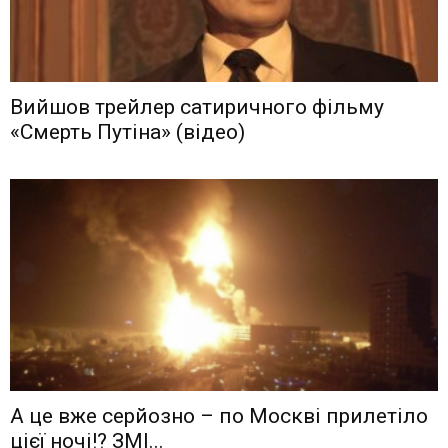
Вийшов трейлер сатиричного фільму
«Смерть Путіна» (відео)
А це вже серйозно – по Москві прилетіло
цієї ночі!? ЗМІ...