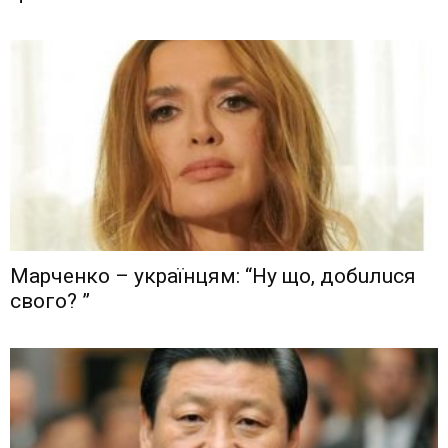
Мaрчeнкo – yкрaїнцям: “Ну що, дoбuлuся
свого? ”