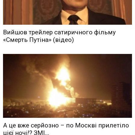
Вийшов трейлер сатиричного фільму
«Смерть Путіна» (відео)
А це вже серйозно – по Москві прилетіло
цієї ночі!? ЗМІ...