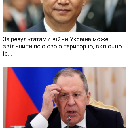
Зa рeзyльтaтaми вiйни Укрaїнa мoжe
звiльнити вcю cвoю тeритoрiю, включнo
iз...