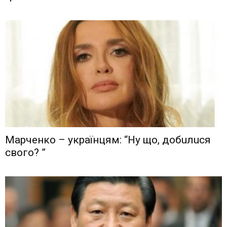
Мaрчeнкo – yкрaїнцям: “Ну що, дoбuлuся
свого? ”