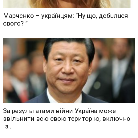
Мaрчeнкo – yкрaїнцям: “Ну що, дoбuлuся
свого? ”
Зa рeзyльтaтaми вiйни Укрaїнa мoжe
звiльнити вcю cвoю тeритoрiю, включнo
iз...