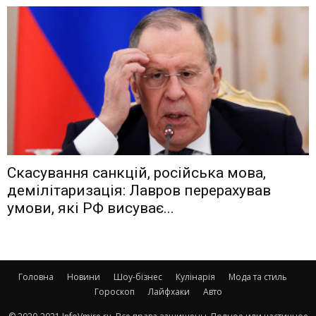
Скасування санкцій, російська мова,
демілітаризація: Лавров перерахував
умови, які РФ висуває...
Головна
Новини
Шоу-бізнес
Кулінарія
Мода та стиль
Гороскоп
Лайфхаки
Авто