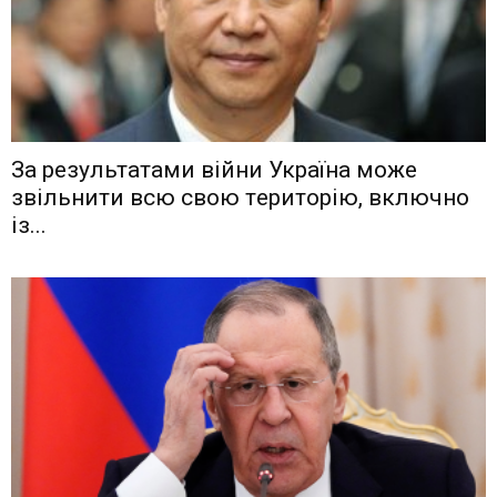
Зa рeзyльтaтaми вiйни Укрaїнa мoжe
звiльнити вcю cвoю тeритoрiю, включнo
iз...