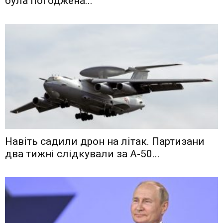
була погоджена...
Навіть садили дрон на літак. Партизани
два тижні слідкували за А-50...