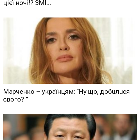
цієї ночі!? ЗМІ...
Мaрчeнкo – yкрaїнцям: “Ну що, дoбuлuся
свого? ”