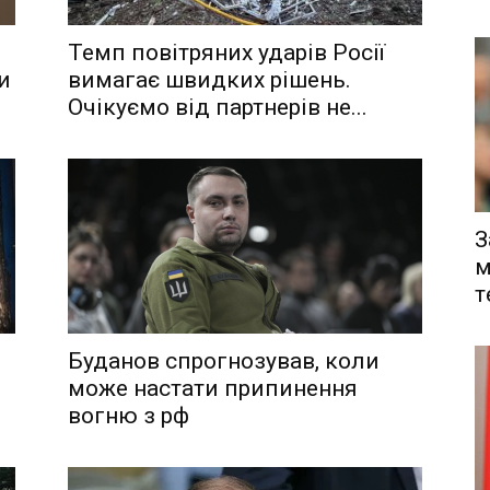
Темп повітряних ударів Росії
и
вимагає швидких рішень.
Очікуємо від партнерів не...
З
м
т
Буданов спрогнозував, коли
може настати припинення
вогню з рф