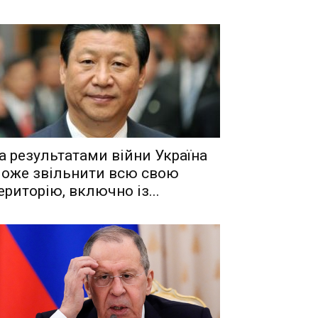
a рeзyльтaтaми вiйни Укрaїнa
oжe звiльнити вcю cвoю
eритoрiю, включнo iз...