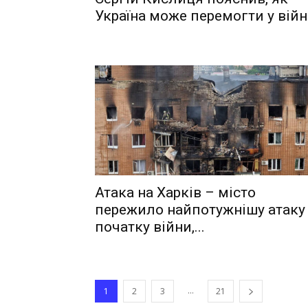
Україна може перемогти у війн
Атака на Харків – місто
пережило найпотужнішу атаку
початку війни,...
...
1
2
3
21