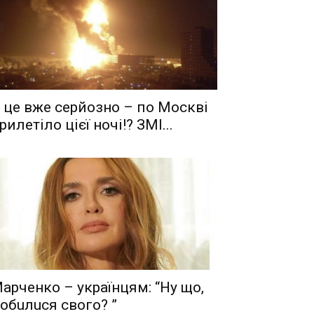
 це вже серйозно – по Москві
рилетіло цієї ночі!? ЗМІ...
aрчeнкo – yкрaїнцям: “Ну що,
oбuлuся свого? ”