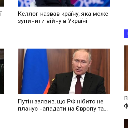
ї
Келлог назвав країну, яка може
зупинити війну в Україні
В
Путін заявив, що РФ нібито не
ф
планує нападати на Європу та...