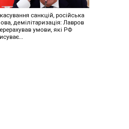
касування санкцій, російська
ова, демілітаризація: Лавров
ерерахував умови, які РФ
исуває...