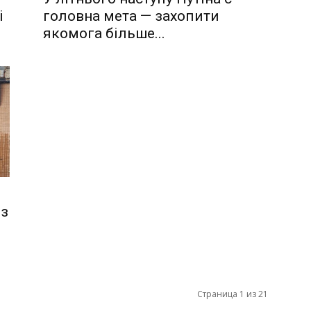
і
головна мета — захопити
якомога більше...
 з
Страница 1 из 21