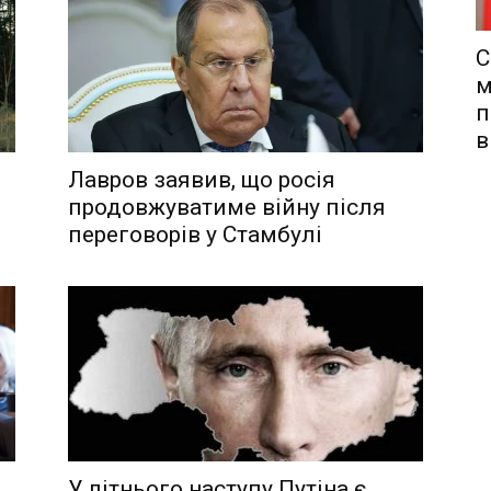
С
м
п
в
Лавров заявив, що росія
продовжуватиме війну після
переговорів у Стамбулі
У літнього наступу Путіна є