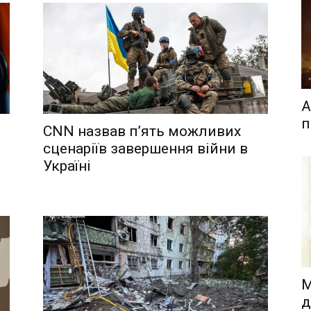
А
п
CNN назвав п’ять можливих
сценаріїв завершення війни в
Україні
М
д