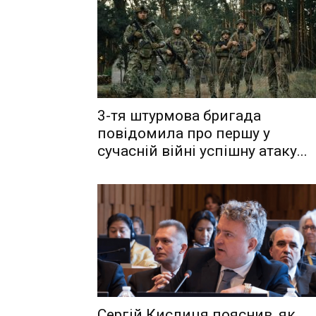
3-тя штурмова бригада
повідомила про першу у
сучасній війні успішну атаку...
Сергій Кислиця пояснив, як