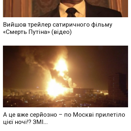
Вийшов трейлер сатиричного фільму
«Смерть Путіна» (відео)
А це вже серйозно – по Москві прилетіло
цієї ночі!? ЗМІ...