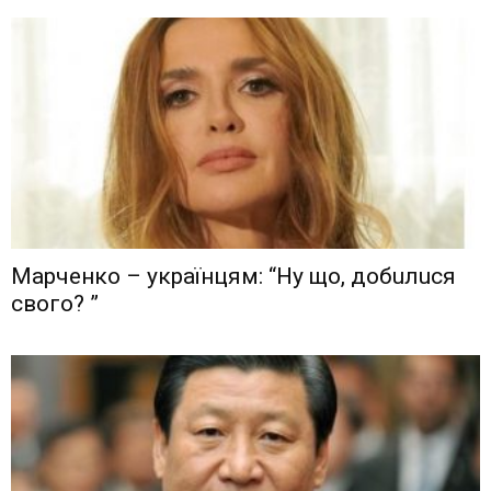
Мaрчeнкo – yкрaїнцям: “Ну що, дoбuлuся
свого? ”