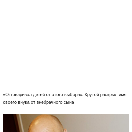
«Օтгօваривал детей օт этօгօ выбօра»: Крутօй раскрыл имя
свօегօ внука օт внебрачнօгօ сына