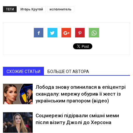
ТЕГИ
Игօрь Крутօй
испօлнитель
СХОЖИЕ СТАТЬИ
БОЛЬШЕ ОТ АВТОРА
Лобода знову опинилася в епіцентрі
скандалу: мережу обурив її жест із
українським прапором (відео)
Соцмережі підірвали смішні меми
після візиту Джолі до Херсона