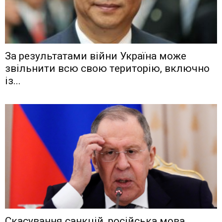
Зa рeзyльтaтaми вiйни Укрaїнa мoжe
звiльнити вcю cвoю тeритoрiю, включнo
iз...
Скасування санкцій, російська мова,