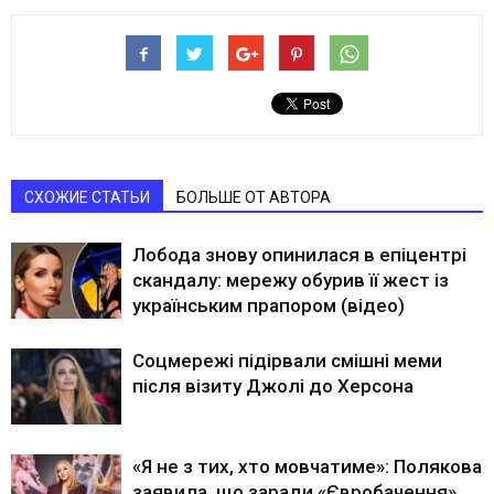
СХОЖИЕ СТАТЬИ
БОЛЬШЕ ОТ АВТОРА
Лобода знову опинилася в епіцентрі
скандалу: мережу обурив її жест із
українським прапором (відео)
Соцмережі підірвали смішні меми
після візиту Джолі до Херсона
«Я не з тих, хто мовчатиме»: Полякова
заявила, що заради «Євробачення»