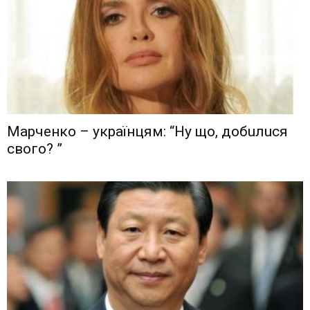
Мaрчeнкo – yкрaїнцям: “Ну що, дoбuлuся
свого? ”