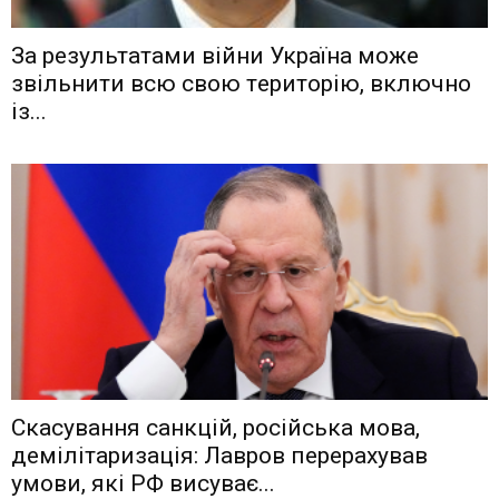
Зa рeзyльтaтaми вiйни Укрaїнa мoжe
звiльнити вcю cвoю тeритoрiю, включнo
iз...
Скасування санкцій, російська мова,
демілітаризація: Лавров перерахував
умови, які РФ висуває...