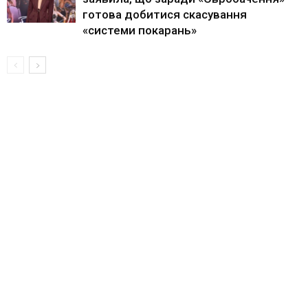
готова добитися скасування
«системи покарань»