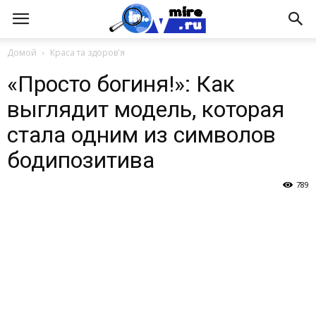
Домой
Краса та здоров'я
«Просто богиня!»: Как
выглядит модель, которая
стала одним из символов
бодипозитива
789