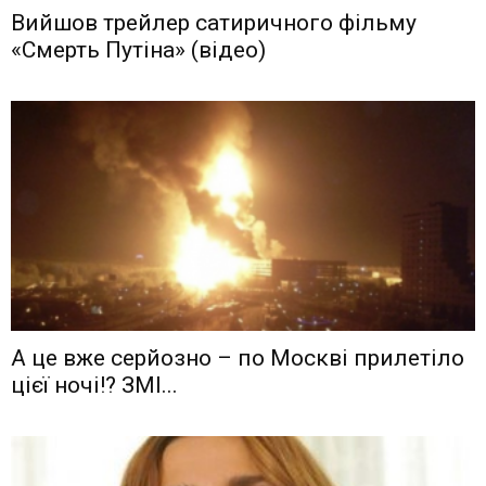
Вийшов трейлер сатиричного фільму
«Смерть Путіна» (відео)
А це вже серйозно – по Москві прилетіло
цієї ночі!? ЗМІ...