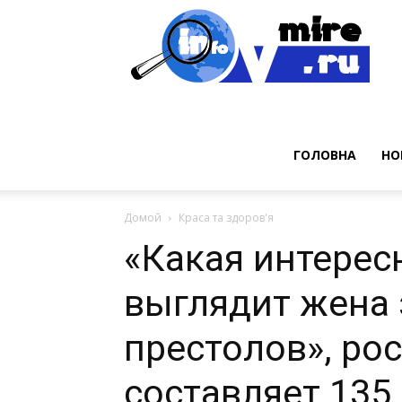
Нов
ГОЛОВНА
НО
Домой
Краса та здоров'я
«Какая интерес
выглядит жена
престолов», ро
составляет 135