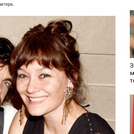
актера.
З
м
т