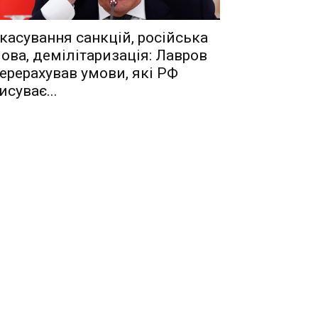
касування санкцій, російська
ова, демілітаризація: Лавров
ерерахував умови, які РФ
исуває...