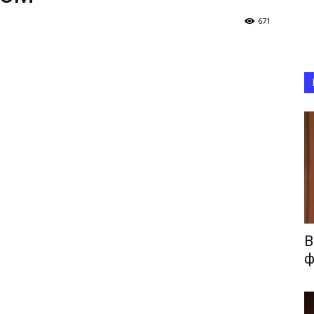
671
В
ф