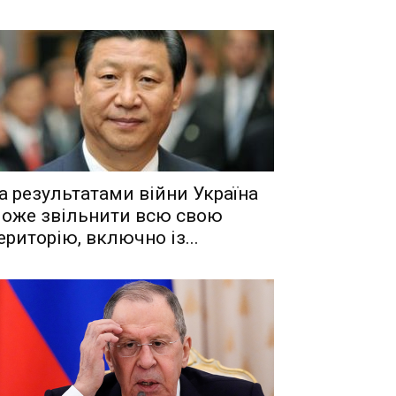
a рeзyльтaтaми вiйни Укрaїнa
oжe звiльнити вcю cвoю
eритoрiю, включнo iз...