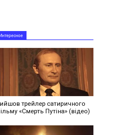
Интересное
ийшов трейлер сатиричного
ільму «Смерть Путіна» (відео)