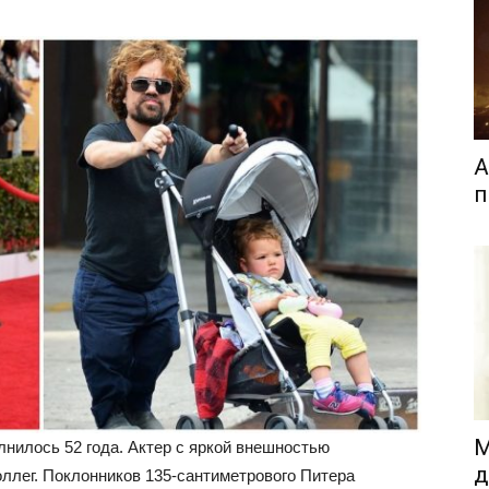
А
п
М
лнилось 52 года. Актер с яркой внешностью
д
ллег. Поклонников 135-сантиметрового Питера