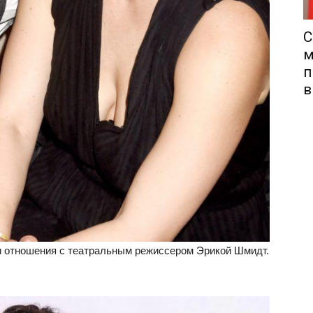
С
м
п
в
ои отношения с театральным режиссером Эрикой Шмидт.