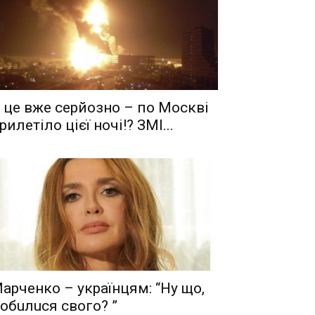
 це вже серйозно – по Москві
рилетіло цієї ночі!? ЗМІ...
aрчeнкo – yкрaїнцям: “Ну що,
oбuлuся свого? ”