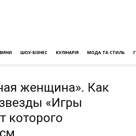
ини
ВИНИ
ШОУ-БІЗНЕС
КУЛІНАРІЯ
МОДА ТА СТИЛЬ
ная женщина». Как
 звезды «Игры
ст которого
 см