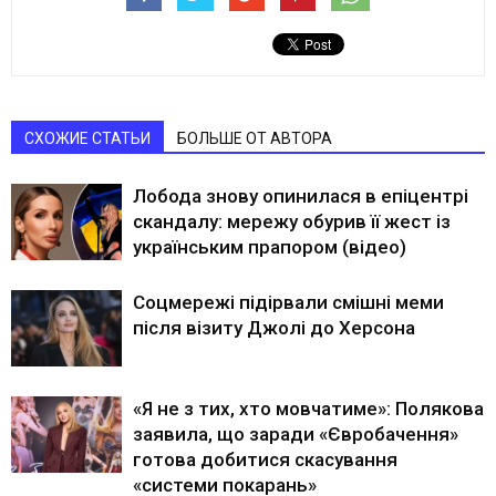
СХОЖИЕ СТАТЬИ
БОЛЬШЕ ОТ АВТОРА
Лобода знову опинилася в епіцентрі
скандалу: мережу обурив її жест із
українським прапором (відео)
Соцмережі підірвали смішні меми
після візиту Джолі до Херсона
«Я не з тих, хто мовчатиме»: Полякова
заявила, що заради «Євробачення»
готова добитися скасування
«системи покарань»