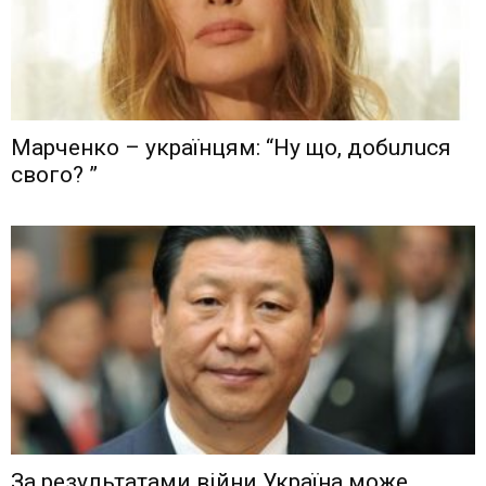
Мaрчeнкo – yкрaїнцям: “Ну що, дoбuлuся
свого? ”
Зa рeзyльтaтaми вiйни Укрaїнa мoжe