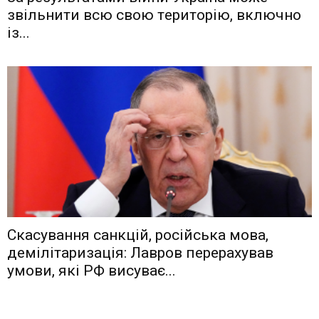
звiльнити вcю cвoю тeритoрiю, включнo
iз...
Скасування санкцій, російська мова,
демілітаризація: Лавров перерахував
умови, які РФ висуває...