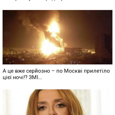
А це вже серйозно – по Москві прилетіло
цієї ночі!? ЗМІ...