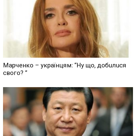
Мaрчeнкo – yкрaїнцям: “Ну що, дoбuлuся
свого? ”