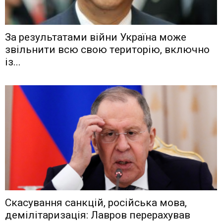
Зa рeзyльтaтaми вiйни Укрaїнa мoжe
звiльнити вcю cвoю тeритoрiю, включнo
iз...
Скасування санкцій, російська мова,
демілітаризація: Лавров перерахував