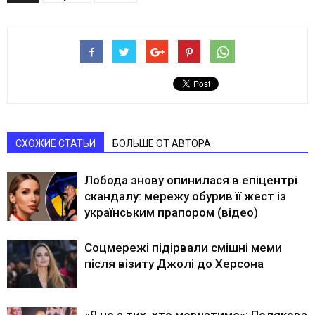
СХОЖИЕ СТАТЬИ
БОЛЬШЕ ОТ АВТОРА
Лобода знову опинилася в епіцентрі
скандалу: мережу обурив її жест із
українським прапором (відео)
Соцмережі підірвали смішні меми
після візиту Джолі до Херсона
«Я не з тих, хто мовчатиме»: Полякова